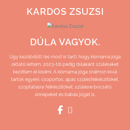
KARDOS ZSUZSI
DÚLA VAGYOK.
Úgy kezdődött (és most is tart), hogy kismama jóga
oktató lettem. 2023-tól pedig dúlakánt szüléseket
kezdtem el kísérni. A kismama jóga óráimon kívül
tartok egyéni, csoportos, apás szülésfelkészítőket,
szoptatásra felkészítőket, szülésre bocsátó
ünnepeket és babás jógát is.