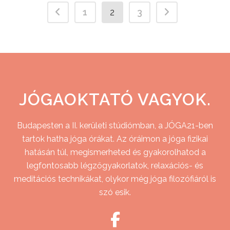
1
2
3
JÓGAOKTATÓ VAGYOK.
Budapesten a II. kerületi stúdiómban, a JÓGA21-ben
tartok hatha jóga órákat. Az óráimon a jóga fizikai
hatásán túl, megismerheted és gyakorolhatod a
legfontosabb légzőgyakorlatok, relaxációs- és
meditációs technikákat, olykor még jóga filozófiáról is
szó esik.