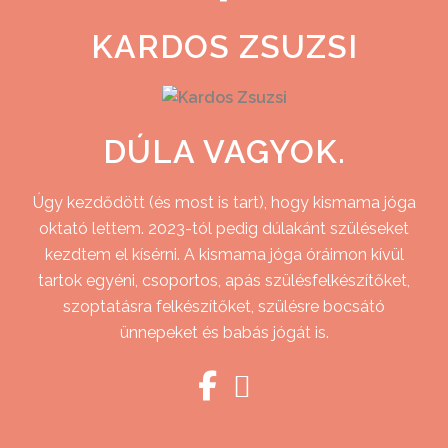
KARDOS ZSUZSI
DÚLA VAGYOK.
Úgy kezdődött (és most is tart), hogy kismama jóga
oktató lettem. 2023-tól pedig dúlakánt szüléseket
kezdtem el kísérni. A kismama jóga óráimon kívül
tartok egyéni, csoportos, apás szülésfelkészítőket,
szoptatásra felkészítőket, szülésre bocsátó
ünnepeket és babás jógát is.