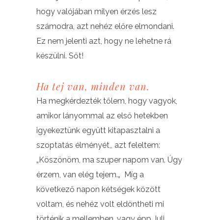
hogy valójában milyen érzés lesz
számodra, azt nehéz előre elmondani.
Ez nem jelenti azt, hogy ne lehetne rá
készülni. Sőt!
Ha tej van, minden van.
Ha megkérdezték tőlem, hogy vagyok,
amikor lányommal az első hetekben
igyekeztünk együtt kitapasztalni a
szoptatás élményét,, azt feleltem:
„Köszönöm, ma szuper napom van. Úgy
érzem, van elég tejem.„ Míg a
következő napon kétségek között
voltam, és nehéz volt eldöntheti mi
történik a mellemben, vagy épp Juli