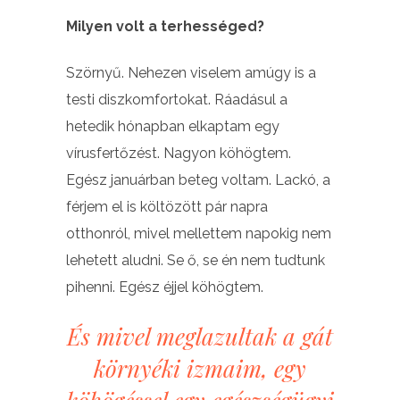
Milyen volt a terhességed?
Szörnyű. Nehezen viselem amúgy is a
testi diszkomfortokat. Ráadásul a
hetedik hónapban elkaptam egy
vírusfertőzést. Nagyon köhögtem.
Egész januárban beteg voltam. Lackó, a
férjem el is költözött pár napra
otthonról, mivel mellettem napokig nem
lehetett aludni. Se ő, se én nem tudtunk
pihenni. Egész éjjel köhögtem.
És mivel meglazultak a gát
környéki izmaim, egy