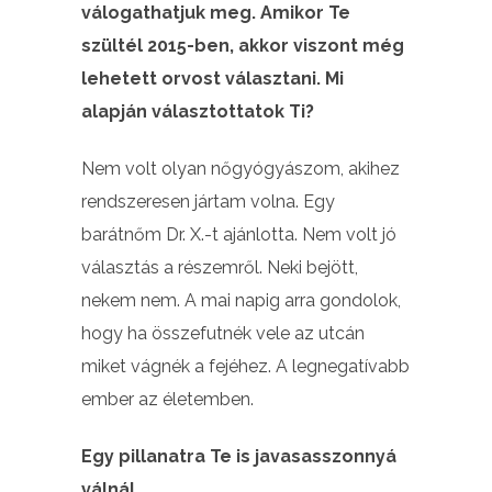
válogathatjuk meg. Amikor Te
szültél 2015-ben, akkor viszont még
lehetett orvost választani.
Mi
alapján választottatok Ti?
Nem volt olyan nőgyógyászom, akihez
rendszeresen jártam volna. Egy
barátnőm Dr. X.-t ajánlotta. Nem volt jó
választás a részemről. Neki bejött,
nekem nem. A mai napig arra gondolok,
hogy ha összefutnék vele az utcán
miket vágnék a fejéhez. A legnegatívabb
ember az életemben.
Egy pillanatra Te is javasasszonnyá
válnál…