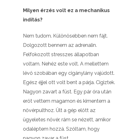
Milyen érzés volt ez a mechanikus
indítás?
Nem tudom. Különösebben nem fájt.
Dolgozott bennem az adrenalin.
Felfokozott stresszes állapotban
voltam. Nehéz este volt. A mellettem
lévő szobában egy cigánylány vajúdott.
Egész éjjel ott volt bent a párja. Cigiztek.
Nagyon zavart a füst. Egy pár óra után
erőt vettem magamon és kimentem a
nővérpulthoz. Ült a gép előtt az
ügyeletes nővér, rám se nézett, amikor
odaléptem hozzá. Szóltam, hogy
nagyon zavar a füst.