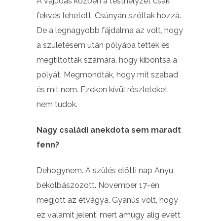
A vajúdás közben a testhelyzet csak
fekvés lehetett. Csúnyán szóltak hozzá.
De a legnagyobb fájdalma az volt, hogy
a születésem után pólyába tettek és
megtiltották számára, hogy kibontsa a
pólyát. Megmondták, hogy mit szabad
és mit nem. Ezeken kívül részleteket
nem tudok.
Nagy családi anekdota sem maradt
fenn?
Dehogynem. A szülés előtti nap Anyu
bekolbászozott. November 17-én
megjött az étvágya. Gyanús volt, hogy
ez valamit jelent, mert amúgy alig evett