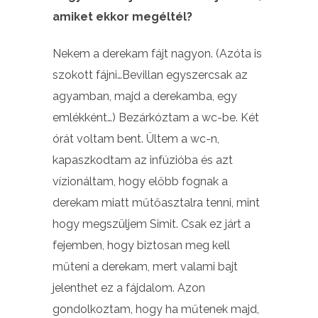
amiket ekkor megéltél?
Nekem a derekam fájt nagyon. (Azóta is
szokott fájni…Bevillan egyszercsak az
agyamban, majd a derekamba, egy
emlékként…) Bezárkóztam a wc-be. Két
órát voltam bent. Ültem a wc-n,
kapaszkodtam az infúzióba és azt
vízionáltam, hogy előbb fognak a
derekam miatt műtőasztalra tenni, mint
hogy megszüljem Simit. Csak ez járt a
fejemben, hogy biztosan meg kell
műteni a derekam, mert valami bajt
jelenthet ez a fájdalom. Azon
gondolkoztam, hogy ha műtenek majd,