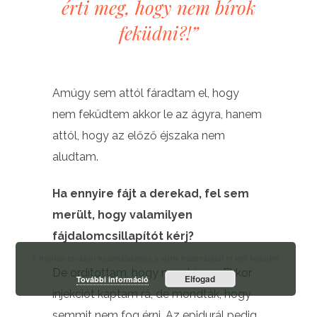
érti meg, hogy nem bírok
feküdni?!”
Amúgy sem attól fáradtam el, hogy
nem feküdtem akkor le az ágyra, hanem
attól, hogy az előző éjszaka nem
aludtam.
Ha ennyire fájt a derekad, fel sem
merült, hogy valamilyen
fájdalomcsillapítót kérj?
A honlap további használatához a sütik használatát el kell fogadni.
De ordítottam, hogy nem bírom. Ekkor
Elfogad
További információ
injekciót kaptam rá, de mondták, hogy
semmit nem fog érni. Az epidurál pedig