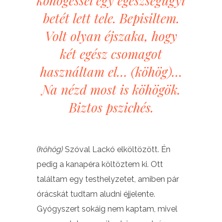
köhögéssel egy egészségügyi
betét lett tele. Bepisiltem.
Volt olyan éjszaka, hogy
két egész csomagot
használtam el… (
köhög)
…
Na nézd most is köhögök.
Biztos pszichés.
(köhög)
Szóval Lackó elköltözött. Én
pedig a kanapéra költöztem ki. Ott
találtam egy testhelyzetet, amiben pár
órácskát tudtam aludni éjjelente.
Gyógyszert sokáig nem kaptam, mivel