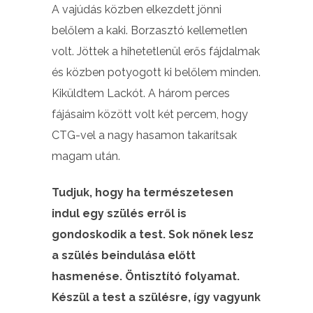
A vajúdás közben elkezdett jönni
belőlem a kaki. Borzasztó kellemetlen
volt. Jöttek a hihetetlenül erős fájdalmak
és közben potyogott ki belőlem minden.
Kiküldtem Lackót. A három perces
fájásaim között volt két percem, hogy
CTG-vel a nagy hasamon takarítsak
magam után.
Tudjuk, hogy ha természetesen
indul egy szülés erről is
gondoskodik a test. Sok nőnek lesz
a szülés beindulása előtt
hasmenése. Öntisztító folyamat.
Készül a test a szülésre, így vagyunk