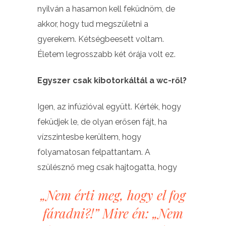
nyilván a hasamon kell feküdnöm, de
akkor, hogy tud megszületni a
gyerekem. Kétségbeesett voltam.
Életem legrosszabb két órája volt ez.
Egyszer csak kibotorkáltál a wc-ről?
Igen, az infúzióval együtt. Kérték, hogy
feküdjek le, de olyan erősen fájt, ha
vízszintesbe kerültem, hogy
folyamatosan felpattantam. A
szülésznő meg csak hajtogatta, hogy
„Nem érti meg, hogy el fog
fáradni?!” Mire én: „Nem