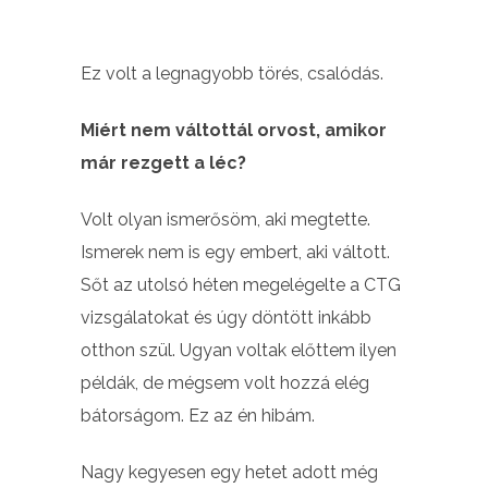
Ez volt a legnagyobb törés, csalódás.
Miért nem váltottál orvost, amikor
már rezgett a léc?
Volt olyan ismerősöm, aki megtette.
Ismerek nem is egy embert, aki váltott.
Sőt az utolsó héten megelégelte a CTG
vizsgálatokat és úgy döntött inkább
otthon szül. Ugyan voltak előttem ilyen
példák, de mégsem volt hozzá elég
bátorságom. Ez az én hibám.
Nagy kegyesen egy hetet adott még