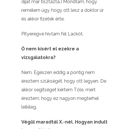
díjat már tisztázta.) Mondtam, hogy
remélem úgy, hogy ott lesz a doktor úr
és akkor fizetek érte.
Pityeregve hívtam fel Lackót.
Ő nem kísért el ezekre a
vizsgálatokra?
Nem. Egészen eddig a pontig nem
éreztem szükségét, hogy ott legyen. De
akkor segítséget kértem Tőle, mert
éreztem, hogy ez nagyon megterhel
lelkileg.
Végül maradtál X.-nél. Hogyan indult