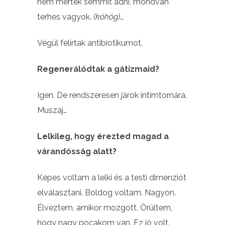
nem mertek semmit adni, mondván
terhes vagyok.
(köhög)
…
Végül felírtak antibiotikumot.
Regenerálódtak a gátizmaid?
Igen. De rendszeresen járok intimtornára.
Muszáj…
Lelkileg, hogy érezted magad a
várandósság alatt?
Képes voltam a lelki és a testi dimenziót
elválasztani. Boldog voltam. Nagyon.
Élveztem, amikor mozgott. Örültem,
hogy nagy pocakom van. Ez jó volt.