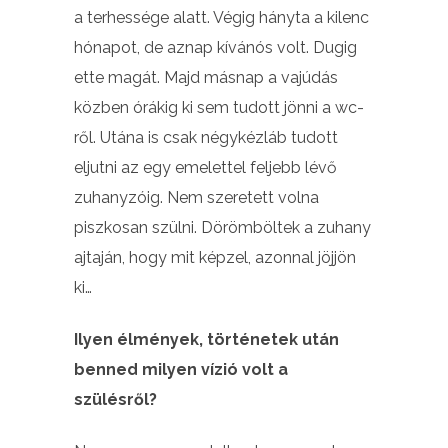
a terhessége alatt. Végig hányta a kilenc
hónapot, de aznap kívánós volt. Dugig
ette magát. Majd másnap a vajúdás
közben órákig ki sem tudott jönni a wc-
ről. Utána is csak négykézláb tudott
eljutni az egy emelettel feljebb lévő
zuhanyzóig. Nem szeretett volna
piszkosan szülni. Dörömböltek a zuhany
ajtaján, hogy mit képzel, azonnal jöjjön
ki…
Ilyen élmények, történetek után
benned milyen vízió volt a
szülésről?