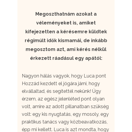
Megoszthatnám azokat a
véleményeket is, amiket
kifejezetten a kérésemre küldtek
régimúlt idők kismamái, de inkább
megosztom azt, ami kérés nélkül
érkezett ráadásul egy apától:
Nagyon hálás vagyok, hogy Luca pont
Hozzád kezdett el jógára járni, hogy
elvállaltad, és segítettél nekünk! Úgy
érzem, az egész jelenléted pont olyan
volt, amire az adott pillanatban szükség
volt: egy kis nyugtatás, egy mosoly, egy
praktikus tanács vagy közbeavatkozás,
épp mi kellett. Luca is azt mondta, hogy