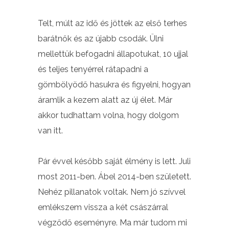
Telt, múlt az idő és jöttek az első terhes
barátnők és az újabb csodák. Ülni
mellettük befogadni állapotukat, 10 ujjal
és teljes tenyérrel rátapadni a
gömbölyödő hasukra és figyelni, hogyan
áramlik a kezem alatt az új élet. Már
akkor tudhattam volna, hogy dolgom
van itt.
Pár évvel később saját élmény is lett. Juli
most 2011-ben. Ábel 2014-ben született.
Nehéz pillanatok voltak. Nem jó szívvel
emlékszem vissza a két császárral
végződő eseményre. Ma már tudom mi