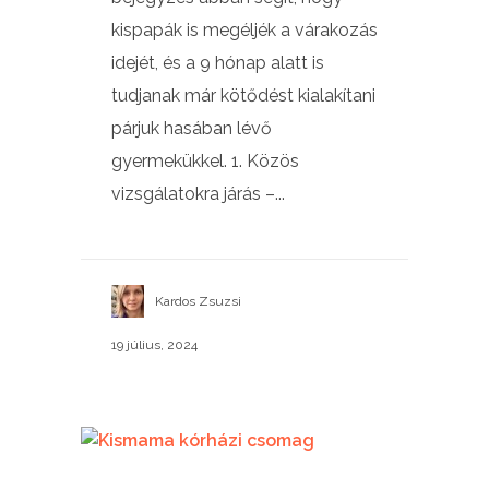
kispapák is megéljék a várakozás
idejét, és a 9 hónap alatt is
tudjanak már kötődést kialakítani
párjuk hasában lévő
gyermekükkel. 1. Közös
vizsgálatokra járás –...
Kardos Zsuzsi
19 július, 2024