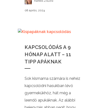
Kardos Zsuzsi
08 április, 2024
KAPCSOLÓDÁS A 9
HÓNAP ALATT – 11
TIPP APÁKNAK
Sok kismama számára is nehéz
kapcsolódni hasukban lévő
gyermekükhöz, hát még a
leendő apukáknak. Az alábbi
bejegyzés abban segít, hogy