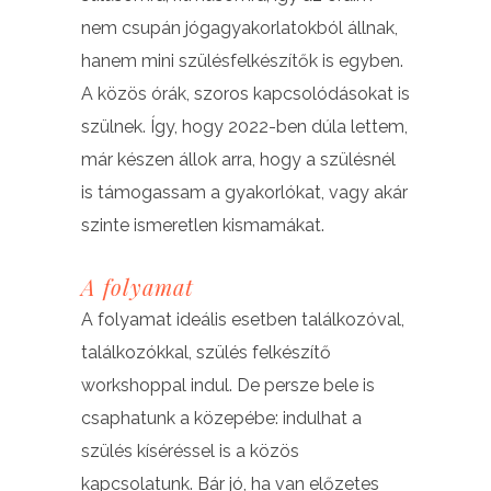
nem csupán jógagyakorlatokból állnak,
hanem mini szülésfelkészítők is egyben.
A közös órák, szoros kapcsolódásokat is
szülnek. Így, hogy 2022-ben dúla lettem,
már készen állok arra, hogy a szülésnél
is támogassam a gyakorlókat, vagy akár
szinte ismeretlen kismamákat.
A folyamat
A folyamat ideális esetben találkozóval,
találkozókkal, szülés felkészítő
workshoppal indul. De persze bele is
csaphatunk a közepébe: indulhat a
szülés kíséréssel is a közös
kapcsolatunk. Bár jó, ha van előzetes