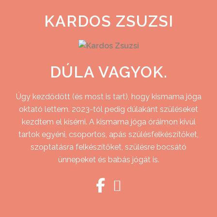
KARDOS ZSUZSI
DÚLA VAGYOK.
Úgy kezdődött (és most is tart), hogy kismama jóga
oktató lettem. 2023-tól pedig dúlakánt szüléseket
kezdtem el kísérni. A kismama jóga óráimon kívül
tartok egyéni, csoportos, apás szülésfelkészítőket,
szoptatásra felkészítőket, szülésre bocsátó
ünnepeket és babás jógát is.