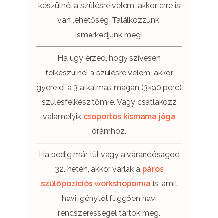
készülnél a szülésre velem, akkor erre is
van lehetőség. Találkozzunk,
ismerkedjünk meg!
Ha úgy érzed, hogy szívesen
felkészülnél a szülésre velem, akkor
gyere el a 3 alkalmas magán (3×90 perc)
szülésfelkészítőmre. Vagy csatlakozz
valamelyik
csoportos kismama jóga
órámhoz.
Ha pedig már túl vagy a várandóságod
32. hetén, akkor várlak a
páros
szülőpoziciós workshopomra
is, amit
havi igénytől függően havi
rendszerességel tartok meg.