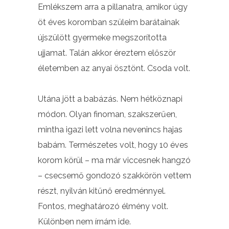
Emlékszem arra a pillanatra, amikor úgy
öt éves koromban szüleim barátainak
újszülött gyermeke megszorította
ujjamat. Talán akkor éreztem először
életemben az anyai ösztönt. Csoda volt.
Utána jött a babázás. Nem hétköznapi
módon. Olyan finoman, szakszerűen,
mintha igazi lett volna nevenincs hajas
babám. Természetes volt, hogy 10 éves
korom körül – ma már viccesnek hangzó
– csecsemő gondozó szakkörön vettem
részt, nyilván kitűnő eredménnyel.
Fontos, meghatározó élmény volt.
Különben nem írnám ide.