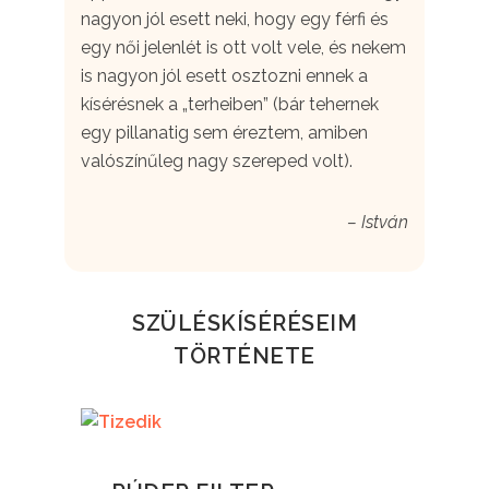
nagyon jól esett neki, hogy egy férfi és
egy női jelenlét is ott volt vele, és nekem
is nagyon jól esett osztozni ennek a
kísérésnek a „terheiben” (bár tehernek
egy pillanatig sem éreztem, amiben
valószínűleg nagy szereped volt).
– István
SZÜLÉSKÍSÉRÉSEIM
TÖRTÉNETE