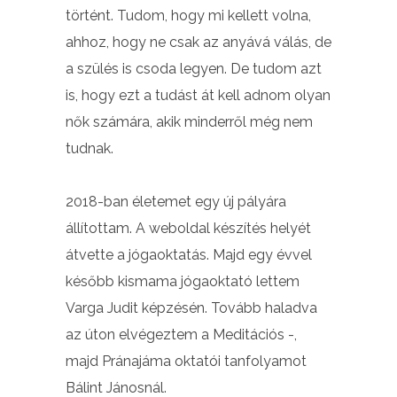
történt. Tudom, hogy mi kellett volna,
ahhoz, hogy ne csak az anyává válás, de
a szülés is csoda legyen. De tudom azt
is, hogy ezt a tudást át kell adnom olyan
nők számára, akik minderről még nem
tudnak.
2018-ban életemet egy új pályára
állítottam. A weboldal készítés helyét
átvette a jógaoktatás. Majd egy évvel
később kismama jógaoktató lettem
Varga Judit képzésén. Tovább haladva
az úton elvégeztem a Meditációs -,
majd Pránajáma oktatói tanfolyamot
Bálint Jánosnál.