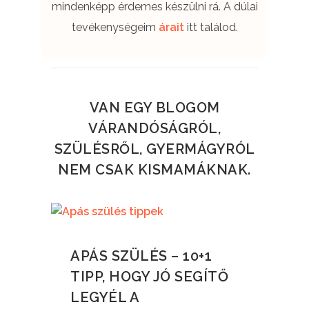
mindenképp érdemes készülni rá. A dúlai
tevékenységeim
árait
itt találod.
VAN EGY BLOGOM
VÁRANDÓSÁGRÓL,
SZÜLÉSRŐL, GYERMÁGYRÓL
NEM CSAK KISMAMÁKNAK.
APÁS SZÜLÉS – 10+1
TIPP, HOGY JÓ SEGÍTŐ
LEGYÉL A