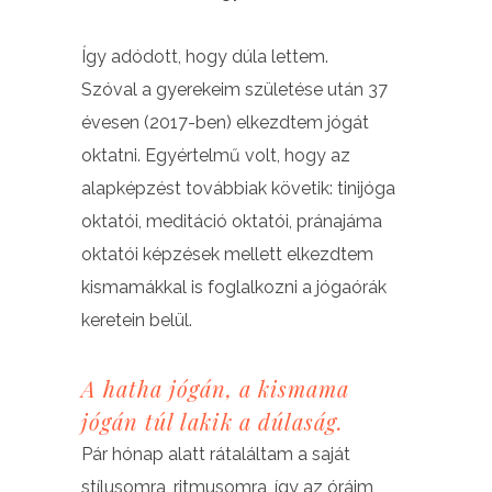
Így adódott, hogy dúla lettem.
Szóval a gyerekeim születése után 37
évesen (2017-ben) elkezdtem jógát
oktatni. Egyértelmű volt, hogy az
alapképzést továbbiak követik: tinijóga
oktatói, meditáció oktatói, pránajáma
oktatói képzések mellett elkezdtem
kismamákkal is foglalkozni a jógaórák
keretein belül.
A hatha jógán, a kismama
jógán túl lakik a dúlaság.
Pár hónap alatt rátaláltam a saját
stílusomra, ritmusomra, így az óráim