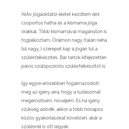
Aktív jógaoktatói életet kezdtem élni
csoportos hatha és a kismama jóga
órákkal. Több kismamával magánúton is
foglalkoztam. Óráimon nagy (talán néha
túl nagy…) szerepet kap a jógán túl a
szülésfelkészítés. Bár tartok kifejezetten
páros szülőpozíciós szülésfelkészítőt is.
Így egyre erősebben fogalmazódott
meg az igény arra, hogy a tudásomat
megerősítsem, növeljem. És ha igény,
szükség adódik, akkor a több hónapos
közös gyakorlásokat követően, akár a
szülésnél is ott legyek.