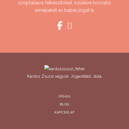
szoptatásra felkészítőket, szülésre bocsátó
ünnepeket és babás jógát is.
Kardos Zsuzsi vagyok. Jógaoktató, dúla.
JÓGA21
BLOG
KAPCSOLAT