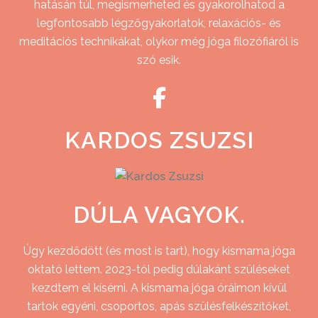
hatásán túl, megismerheted és gyakorolhatod a
legfontosabb légzőgyakorlatok, relaxációs- és
meditációs technikákat, olykor még jóga filozófiáról is
szó esik.
KARDOS ZSUZSI
DÚLA VAGYOK.
Úgy kezdődött (és most is tart), hogy kismama jóga
oktató lettem. 2023-tól pedig dúlakánt szüléseket
kezdtem el kísérni. A kismama jóga óráimon kívül
tartok egyéni, csoportos, apás szülésfelkészítőket,