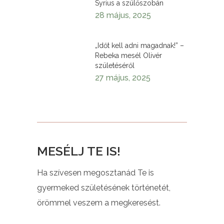
Syrius a szülőszobán
28 május, 2025
„Időt kell adni magadnak!” –
Rebeka mesél Olivér
születéséről
27 május, 2025
MESÉLJ TE IS!
Ha szívesen megosztanád Te is
gyermeked születésének történetét,
örömmel veszem a megkeresést.