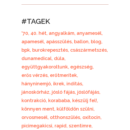
#TAGEK
'70
40. hét
angyalkám
anyamesél
apamesél
apásszülés
ballon
blog
bpk
burokrepesztés
császármetszés
dunamedical
dúla
együttgyakoroltunk
egészség
erős vérzés
erőtmerítek
hányninemjó
ikrek
indítás
jánoskórház
jósló fájás
jóslófájás
kontrakció
korababa
készülj fel!
könnyen ment
külföldön szülni
orvosmesél
otthonszülés
oxitocin
picimegakicsi
rapid
szentimre