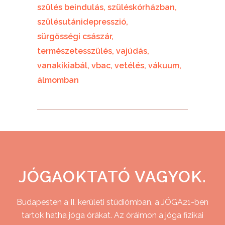
szülés beindulás
szüléskórházban
szülésutánidepresszió
sürgősségi császár
természetesszülés
vajúdás
vanakikiabál
vbac
vetélés
vákuum
álmomban
JÓGAOKTATÓ VAGYOK.
Budapesten a II. kerületi stúdiómban, a JÓGA21-ben
tartok hatha jóga órákat. Az óráimon a jóga fizikai