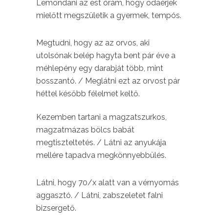
Lemondani az est órám, hogy odaérjek
mielőtt megszületik a gyermek, tempós.
Megtudni, hogy az az orvos, aki
utolsónak belép hagyta bent pár éve a
méhlepény egy darabját több, mint
bosszantó. / Meglátni ezt az orvost pár
héttel később félelmet keltő.
Kezemben tartani a magzatszurkos,
magzatmázas bölcs babát
megtiszteltetés. / Látni az anyukája
mellére tapadva megkönnyebbülés.
Látni, hogy 70/x alatt van a vérnyomás
aggasztó. / Látni, zabszeletet falni
bizsergető.