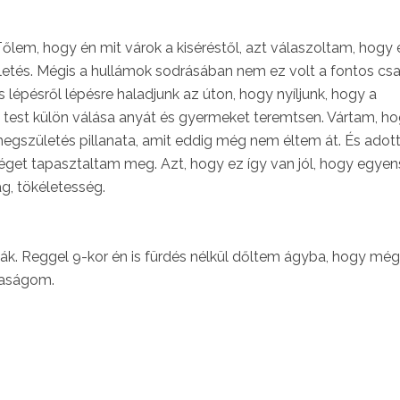
őlem, hogy én mit várok a kiséréstől, azt válaszoltam, hogy
ületés. Mégis a hullámok sodrásában nem ez volt a fontos cs
épésről lépésre haladjunk az úton, hogy nyíljunk, hogy a
test külön válása anyát és gyermeket teremtsen. Vártam, h
születés pillanata, amit eddig még nem éltem át. És adott 
get tapasztaltam meg. Azt, hogy ez így van jól, hogy egyen
g, tökéletesség.
ták. Reggel 9-kor én is fürdés nélkül dőltem ágyba, hogy még
ztaságom.