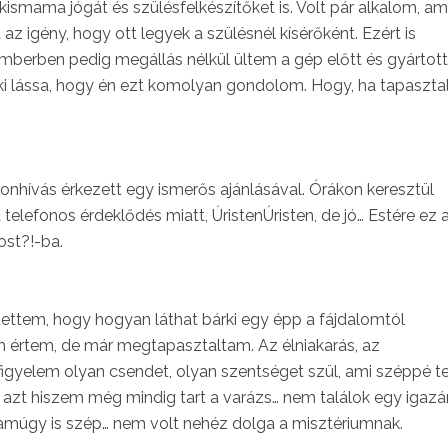
kismama jógát és szülésfelkészítőket is. Volt pár alkalom, am
az igény, hogy ott legyek a szülésnél kísérőként. Ezért is
mberben pedig megállás nélkül ültem a gép előtt és gyárto
ki lássa, hogy én ezt komolyan gondolom. Hogy, ha tapaszta
fonhívás érkezett egy ismerős ajánlásával. Órákon keresztül
 telefonos érdeklődés miatt, ÚristenÚristen, de jó… Estére ez 
most?!-ba.
ettem, hogy hogyan láthat bárki egy épp a fájdalomtól
 értem, de már megtapasztaltam. Az élniakarás, az
a figyelem olyan csendet, olyan szentséget szül, ami széppé t
… azt hiszem még mindig tart a varázs… nem találok egy igazá
i amúgy is szép… nem volt nehéz dolga a misztériumnak.