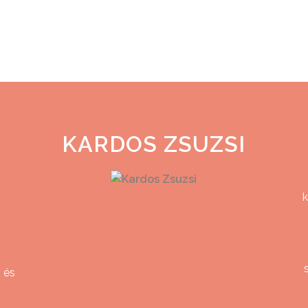
KARDOS ZSUZSI
k
z
 és