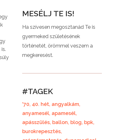
MESÉLJ TE IS!
 egy
ak
Ha szívesen megosztanád Te is
gyermeked születésének
ogy
történetét, örömmel veszem a
is.
megkeresést.
súly
#TAGEK
'70
40. hét
angyalkám
anyamesél
apamesél
apásszülés
ballon
blog
bpk
burokrepesztés