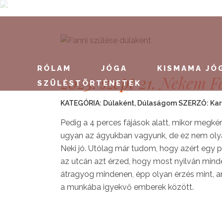
RÓLAM
JÓGA
KISMAMA JÓ
2023. szept 21.
Nekem Fan
SZÜLÉSTÖRTÉNETEK
KATEGÓRIA:
Dúlaként
,
Dúlaságom
SZERZŐ:
Kar
Pedig a 4 perces fájások alatt, mikor megkér
ugyan az ágyukban vagyunk, de ez nem olyan,
Neki jó. Utólag már tudom, hogy azért egy p
az utcán azt érzed, hogy most nyilván mindenk
átragyog mindenen, épp olyan érzés mint, a
a munkába igyekvő emberek között.