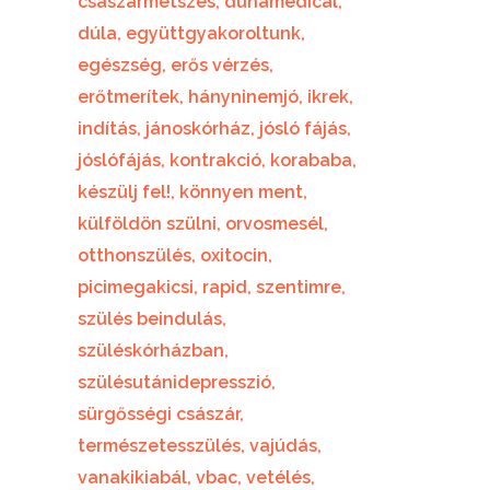
császármetszés
dunamedical
dúla
együttgyakoroltunk
egészség
erős vérzés
erőtmerítek
hányninemjó
ikrek
indítás
jánoskórház
jósló fájás
jóslófájás
kontrakció
korababa
készülj fel!
könnyen ment
külföldön szülni
orvosmesél
otthonszülés
oxitocin
picimegakicsi
rapid
szentimre
szülés beindulás
szüléskórházban
szülésutánidepresszió
sürgősségi császár
természetesszülés
vajúdás
vanakikiabál
vbac
vetélés