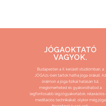
JÓGAOKTATÓ
VAGYOK.
Budapesten a II. kerületi stúdiómban, a
JÓGA21-ben tartok hatha jóga órákat. A
óráimon a jóga fizikai hatásán túl,
megismerheted és gyakorolhatod a
legfontosabb légzőgyakorlatok, relaxációs-
meditációs technikákat, olykor még jóga