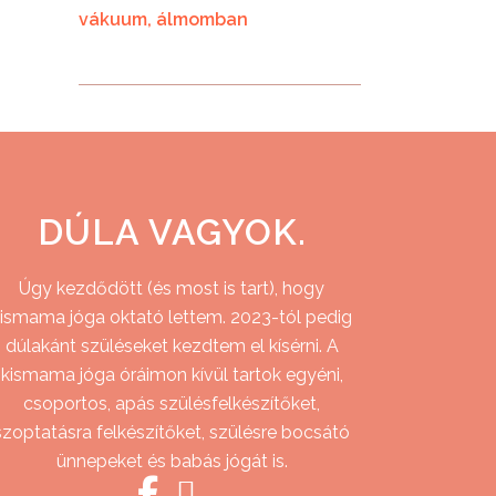
vákuum
álmomban
DÚLA VAGYOK.
Úgy kezdődött (és most is tart), hogy
ismama jóga oktató lettem. 2023-tól pedig
dúlakánt szüléseket kezdtem el kísérni. A
kismama jóga óráimon kívül tartok egyéni,
csoportos, apás szülésfelkészítőket,
szoptatásra felkészítőket, szülésre bocsátó
ünnepeket és babás jógát is.