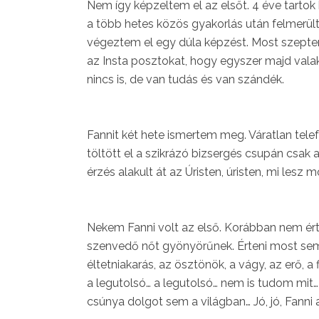
Nem így képzeltem el az elsőt. 4 éve tartok 
a több hetes közös gyakorlás után felmerült 
végeztem el egy dúla képzést. Most szepte
az Insta posztokat, hogy egyszer majd vala
nincs is, de van tudás és van szándék.
Fannit két hete ismertem meg. Váratlan tele
töltött el a szikrázó bizsergés csupán csak a
érzés alakult át az Úristen, úristen, mi lesz 
Nekem Fanni volt az első. Korábban nem ért
szenvedő nőt gyönyörűnek. Érteni most sem
éltetniakarás, az ösztönök, a vágy, az erő, 
a legutolsó… a legutolsó… nem is tudom mit
csúnya dolgot sem a világban… Jó, jó, Fann