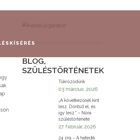
LÉSKÍSÉRÉS
BLOG,
SZÜLÉSTÖRTÉNETEK
hogy
Tükröződünk
sak
03 március, 2026
nap
„A következőnél kint
lesz. Döntsd el, és
oson
így lesz.” – Nóra
szüléstörténete
27 február, 2026
24 óra – A hetedik