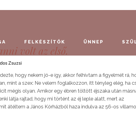
GA
FELKÉSZÍTŐK
ÜNNEP
SZÜ
ni volt az első.
dos Zsuzsi
dezte, hogy nekem jó-e így, akkor felhívtam a figyelmét rá, 
 mint a szex: Ne velem foglalkozzon, itt tényleg elég, ha c
icit mégis olyan. Amikor egy ébren töltött éjszaka után más
i látja rajtad, hogy mi történt az éj leple alatt, mert az
mit átéltem a János Kórházból haza indulva az 56-os villam