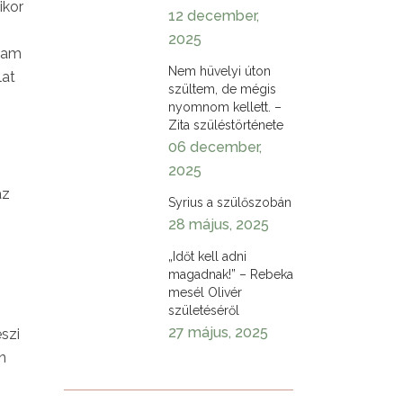
ikor
12 december,
2025
ttam
Nem hüvelyi úton
lat
szültem, de mégis
nyomnom kellett. –
Zita szüléstörténete
06 december,
2025
az
Syrius a szülőszobán
28 május, 2025
„Időt kell adni
magadnak!” – Rebeka
mesél Olivér
születéséről
27 május, 2025
eszi
n