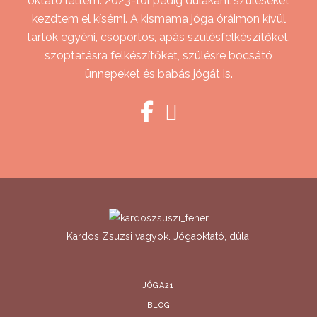
oktató lettem. 2023-tól pedig dúlakánt szüléseket
kezdtem el kísérni. A kismama jóga óráimon kívül
tartok egyéni, csoportos, apás szülésfelkészítőket,
szoptatásra felkészítőket, szülésre bocsátó
ünnepeket és babás jógát is.
Kardos Zsuzsi vagyok. Jógaoktató, dúla.
JÓGA21
BLOG