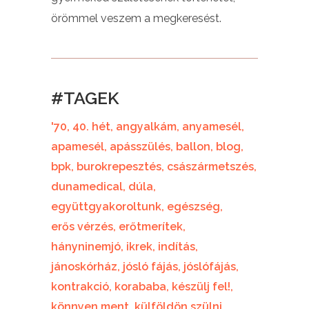
örömmel veszem a megkeresést.
#TAGEK
'70
40. hét
angyalkám
anyamesél
apamesél
apásszülés
ballon
blog
bpk
burokrepesztés
császármetszés
dunamedical
dúla
együttgyakoroltunk
egészség
erős vérzés
erőtmerítek
hányninemjó
ikrek
indítás
jánoskórház
jósló fájás
jóslófájás
kontrakció
korababa
készülj fel!
könnyen ment
külföldön szülni