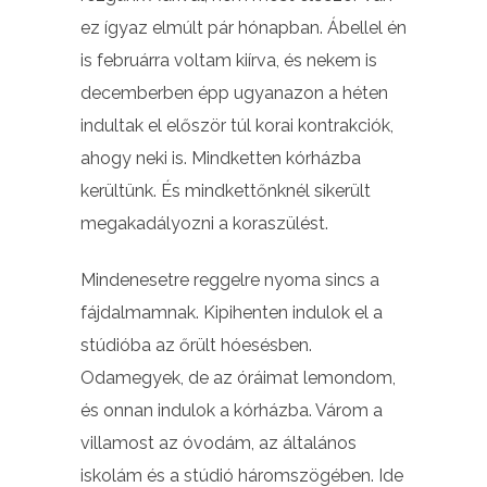
ez ígyaz elmúlt pár hónapban. Ábellel én
is februárra voltam kiírva, és nekem is
decemberben épp ugyanazon a héten
indultak el először túl korai kontrakciók,
ahogy neki is. Mindketten kórházba
kerültünk. És mindkettőnknél sikerült
megakadályozni a koraszülést.
Mindenesetre reggelre nyoma sincs a
fájdalmamnak. Kipihenten indulok el a
stúdióba az őrült hóesésben.
Odamegyek, de az óráimat lemondom,
és onnan indulok a kórházba. Várom a
villamost az óvodám, az általános
iskolám és a stúdió háromszögében. Ide