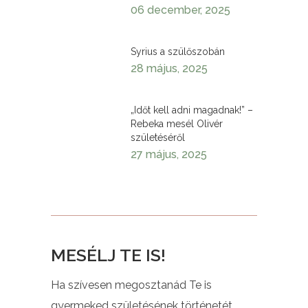
06 december, 2025
Syrius a szülőszobán
28 május, 2025
„Időt kell adni magadnak!” –
Rebeka mesél Olivér
születéséről
27 május, 2025
MESÉLJ TE IS!
Ha szívesen megosztanád Te is
gyermeked születésének történetét,