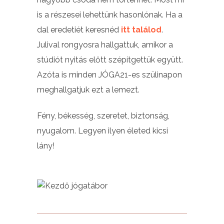
is a részesei lehettünk hasonlónak. Ha a
dal eredetiét keresnéd
itt találod
.
Julival rongyosra hallgattuk, amikor a
stúdiót nyitás előtt szépítgettük együtt.
Azóta is minden JÓGA21-es szülinapon
meghallgatjuk ezt a lemezt.
Fény, békesség, szeretet, biztonság,
nyugalom. Legyen ilyen életed kicsi
lány!