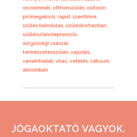
orvosmesél
otthonszülés
oxitocin
picimegakicsi
rapid
szentimre
szülés beindulás
szüléskórházban
szülésutánidepresszió
sürgősségi császár
természetesszülés
vajúdás
vanakikiabál
vbac
vetélés
vákuum
álmomban
JÓGAOKTATÓ VAGYOK.