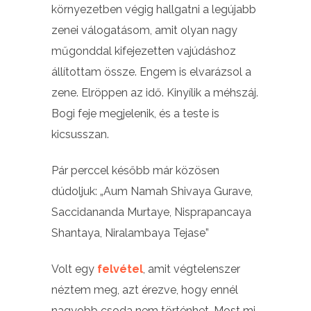
környezetben végig hallgatni a legújabb
zenei válogatásom, amit olyan nagy
műgonddal kifejezetten vajúdáshoz
állítottam össze. Engem is elvarázsol a
zene. Elröppen az idő. Kinyílik a méhszáj.
Bogi feje megjelenik, és a teste is
kicsusszan.
Pár perccel később már közösen
dúdoljuk: „Aum Namah Shivaya Gurave,
Saccidananda Murtaye, Nisprapancaya
Shantaya, Niralambaya Tejase”
Volt egy
felvétel
, amit végtelenszer
néztem meg, azt érezve, hogy ennél
nagyobb csoda nem történhet. Most mi