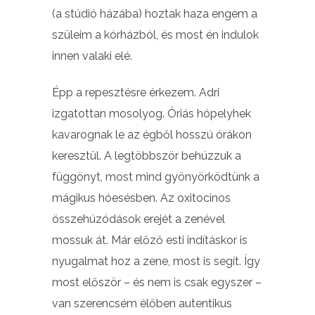
(a stúdió házába) hoztak haza engem a
szüleim a kórházból, és most én indulok
innen valaki elé.
Épp a repesztésre érkezem. Adri
izgatottan mosolyog. Óriás hópelyhek
kavarognak le az égből hosszú órákon
keresztül. A legtöbbször behúzzuk a
függönyt, most mind gyönyörködtünk a
mágikus hóesésben. Az oxitocinos
összehúzódások erejét a zenével
mossuk át. Már előző esti indításkor is
nyugalmat hoz a zene, most is segít. Így
most először – és nem is csak egyszer –
van szerencsém élőben autentikus