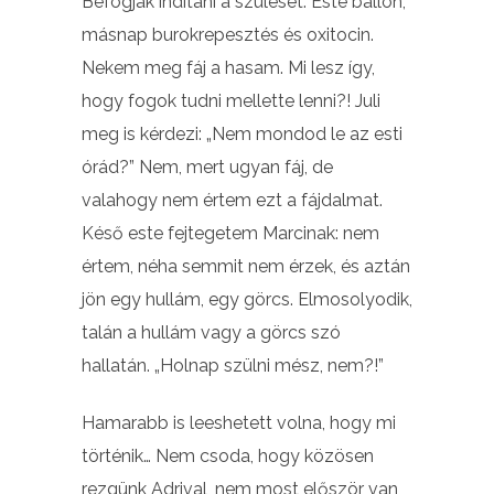
Befogják indítani a szülését. Este ballon,
másnap burokrepesztés és oxitocin.
Nekem meg fáj a hasam. Mi lesz így,
hogy fogok tudni mellette lenni?! Juli
meg is kérdezi: „Nem mondod le az esti
órád?” Nem, mert ugyan fáj, de
valahogy nem értem ezt a fájdalmat.
Késő este fejtegetem Marcinak: nem
értem, néha semmit nem érzek, és aztán
jön egy hullám, egy görcs. Elmosolyodik,
talán a hullám vagy a görcs szó
hallatán. „Holnap szülni mész, nem?!”
Hamarabb is leeshetett volna, hogy mi
történik… Nem csoda, hogy közösen
rezgünk Adrival, nem most először van