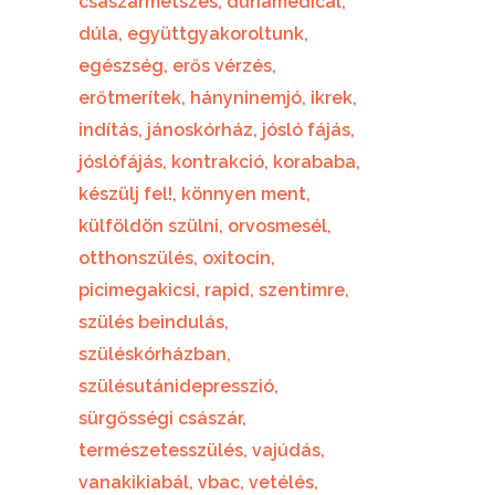
császármetszés
dunamedical
dúla
együttgyakoroltunk
egészség
erős vérzés
erőtmerítek
hányninemjó
ikrek
indítás
jánoskórház
jósló fájás
jóslófájás
kontrakció
korababa
készülj fel!
könnyen ment
külföldön szülni
orvosmesél
otthonszülés
oxitocin
picimegakicsi
rapid
szentimre
szülés beindulás
szüléskórházban
szülésutánidepresszió
sürgősségi császár
természetesszülés
vajúdás
vanakikiabál
vbac
vetélés