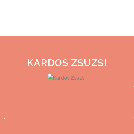
KARDOS ZSUZSI
k
z
 és