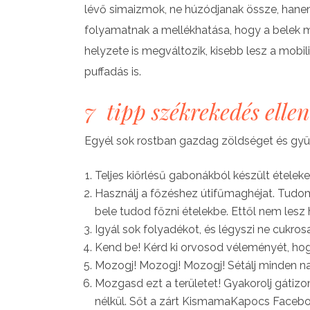
lévő simaizmok, ne húzódjanak össze, han
folyamatnak a mellékhatása, hogy a belek mo
helyzete is megváltozik, kisebb lesz a mobili
puffadás is.
7 tipp székrekedés ellen
Egyél sok rostban gazdag zöldséget és gy
Teljes kiőrlésű gabonákból készült ételeke
Használj a főzéshez útifűmaghéjat. Tudom, 
bele tudod főzni ételekbe. Ettől nem lesz 
Igyál sok folyadékot, és légyszi ne cukrosa
Kend be! Kérd ki orvosod véleményét, hogy
Mozogj! Mozogj! Mozogj! Sétálj minden n
Mozgasd ezt a területet! Gyakorolj gátizo
nélkül. Sőt a zárt KismamaKapocs Facebo