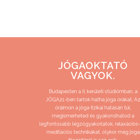
JÓGAOKTATÓ
VAGYOK.
Budapesten a II. kerületi stúdiómban, a
JÓGA21-ben tartok hatha jóga órákat. A
óráimon a jóga fizikai hatásán túl,
megismerheted és gyakorolhatod a
legfontosabb légzőgyakorlatok, relaxációs-
meditációs technikákat, olykor még jóga