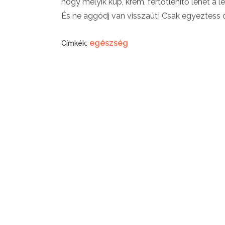
hogy melyik kúp, krém, fertőtlenítő lehet a
És ne aggódj van visszaút! Csak egyeztess o
egészség
Címkék: