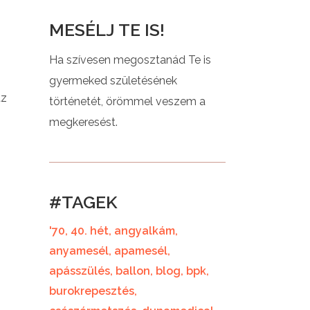
MESÉLJ TE IS!
Ha szívesen megosztanád Te is
gyermeked születésének
az
történetét, örömmel veszem a
megkeresést.
#TAGEK
'70
40. hét
angyalkám
anyamesél
apamesél
apásszülés
ballon
blog
bpk
burokrepesztés