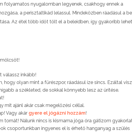
em folyamatos nyugalomban legyenek, csakhogy ennek a
zgása, a perisztaltikád lelassul. Mindeközben ráadásul a be
tása. Az étel több időt tölt el a beleidben, így gyakoribb lehet
ümölcsöt!
t válassz inkább!
hogy olyan mint a fűrészpor, ráadásul íze sincs. Ezáltal vis
hígabb a székleted, de sokkal könnyebb lesz az ürítése.
t!
 mit ajánl akár csak megelőzési céllal.
ap! Vagy akár
gyere el jógázni hozzám
!
m tornát! Nálunk nincs is kismama jóga óra gátizom gyakorla
ok csoportunkban ingyenes el is érhető hanganyag a szülés