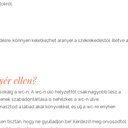
okról.
ésre, könnyen keletkezhet aranyér a székrekedéstől, illetve 
yér ellen?
j sokáig a wc-n. A wc-n ülő helyzettől csak nagyobb lesz a
ésének szabadontartása is nehézkes a wc-n ülve.
ámasztod a lábad akár könyvekkel, és ülj a wc-re enyhén
ösen tisztán, hogy ne gyulladjon be! Kérdezd meg orvosodtól,