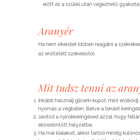
előtt és a szülés után végezhető gyakorlat
Aranyér
Ha nem sikerület időben reagálni a székreked
az erőltetett székeléstől.
Mit tudsz tenni az aran
Inkább használj glicerin kúpot, mint erőlköd
nyomás a végbélén, illetve a terület kering
Javítsd a nyirokkeringésed azzal, hogy felt
előredöntött helyzetbe.
Ha már kialakult, akkor tartsd mindig külön