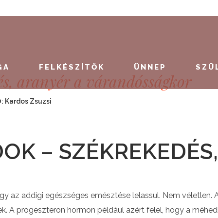
GA
FELKÉSZÍTŐK
ÜNNEP
SZÜ
s, aranyér a várandósságkor
Ő:
Kardos Zsuzsi
OK – SZÉKREKEDÉS,
gy az addigi egészséges emésztése lelassul. Nem véletlen. 
ek. A progeszteron hormon például azért felel, hogy a méhe