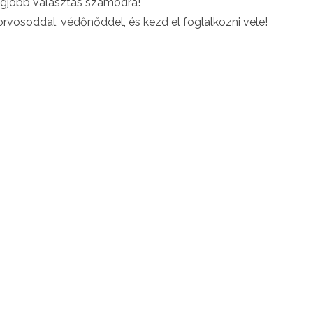
 legjobb választás számodra!
rvosoddal, védőnőddel, és kezd el foglalkozni vele!