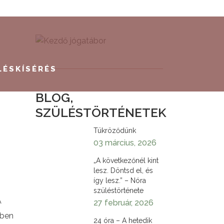
LÉSKÍSÉRÉS
BLOG,
SZÜLÉSTÖRTÉNETEK
Tükröződünk
03 március, 2026
„A következőnél kint
lesz. Döntsd el, és
így lesz.” – Nóra
szüléstörténete
A
27 február, 2026
dben
24 óra – A hetedik