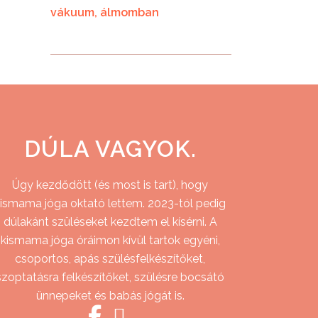
vákuum
álmomban
DÚLA VAGYOK.
Úgy kezdődött (és most is tart), hogy
ismama jóga oktató lettem. 2023-tól pedig
dúlakánt szüléseket kezdtem el kísérni. A
kismama jóga óráimon kívül tartok egyéni,
csoportos, apás szülésfelkészítőket,
szoptatásra felkészítőket, szülésre bocsátó
ünnepeket és babás jógát is.