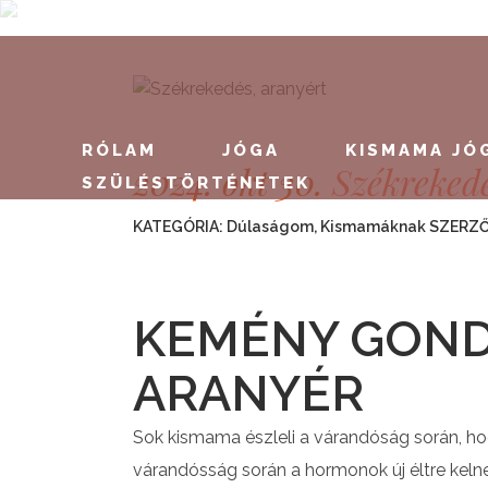
RÓLAM
JÓGA
KISMAMA JÓ
2024. okt 30.
Székrekedé
SZÜLÉSTÖRTÉNETEK
KATEGÓRIA:
Dúlaságom
,
Kismamáknak
SZERZ
KEMÉNY GOND
ARANYÉR
Sok kismama észleli a várandóság során, ho
várandósság során a hormonok új éltre keln