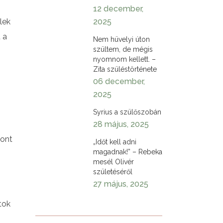
12 december,
lek
2025
 a
Nem hüvelyi úton
szültem, de mégis
nyomnom kellett. –
Zita szüléstörténete
06 december,
2025
Syrius a szülőszobán
28 május, 2025
zont
„Időt kell adni
magadnak!” – Rebeka
mesél Olivér
születéséről
27 május, 2025
tok