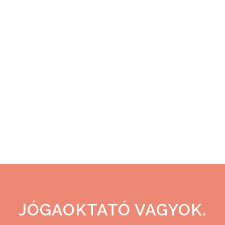
kerülsz a halálhoz. Kemény érzések.
Sokkhatás a testnek. Nem tudsz
kontrollálni. Elmegy az eszed. Mit
tudsz a saját születésed
körülményeiről? Nem sok mindent.
Második gyerek vagyok. Hamar
jöttem a tesóm után. Kisebb sokk
volt...
30 június, 2022
JÓGAOKTATÓ VAGYOK.