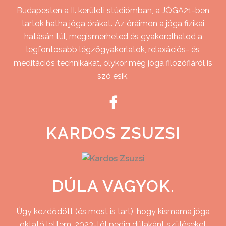
Budapesten a II. kerületi stúdiómban, a JÓGA21-ben
tartok hatha jóga órákat. Az óráimon a jóga fizikai
hatásán túl, megismerheted és gyakorolhatod a
legfontosabb légzőgyakorlatok, relaxációs- és
meditációs technikákat, olykor még jóga filozófiáról is
szó esik.
KARDOS ZSUZSI
DÚLA VAGYOK.
Úgy kezdődött (és most is tart), hogy kismama jóga
oktató lettem. 2023-tól pedig dúlakánt szüléseket