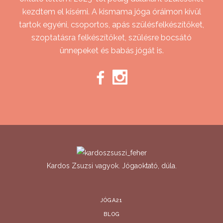
kezdtem el kísérni. A kismama jóga óráimon kívül
tartok egyéni, csoportos, apás szülésfelkészítőket,
szoptatásra felkészítőket, szülésre bocsátó
ünnepeket és babás jógát is.
Kardos Zsuzsi vagyok. Jógaoktató, dúla.
JÓGA21
BLOG