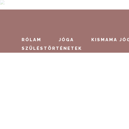
Kismama kórházi csomag
RÓLAM
JÓGA
KISMAMA JÓ
KISMAMA KÓRHÁZI CSOMAG Van olyan
SZÜLÉSTÖRTÉNETEK
kismama, aki egész korán, akár két
hónappal babája várható születése előtt
összeállítja azt a csomagot, amit a
vajúdáshoz és az első kórházban töltött
napokhoz állít össze, van, aki az utolsó
pillanatra hagyja. Az ideális időpont talán,
ha 30 nappal a babád...
25 július, 2024