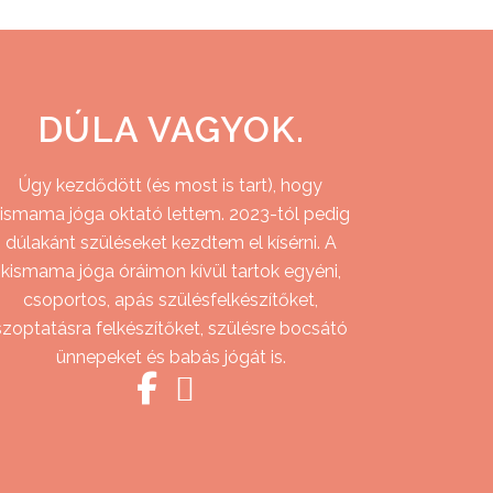
DÚLA VAGYOK.
Úgy kezdődött (és most is tart), hogy
ismama jóga oktató lettem. 2023-tól pedig
dúlakánt szüléseket kezdtem el kísérni. A
kismama jóga óráimon kívül tartok egyéni,
csoportos, apás szülésfelkészítőket,
szoptatásra felkészítőket, szülésre bocsátó
ünnepeket és babás jógát is.