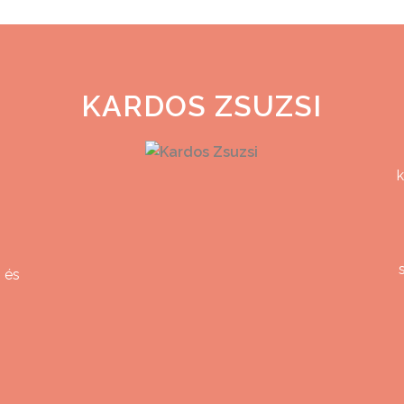
KARDOS ZSUZSI
k
z
 és