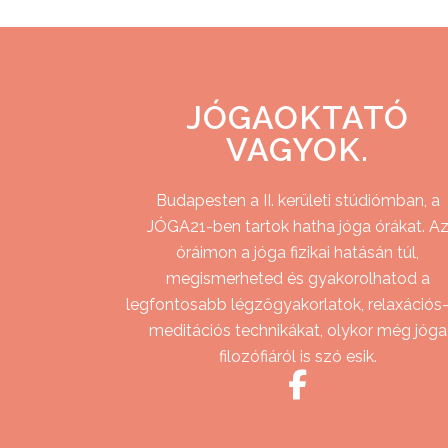
JÓGAOKTATÓ
VAGYOK.
Budapesten a II. kerületi stúdiómban, a
JÓGA21-ben tartok hatha jóga órákat. A
óráimon a jóga fizikai hatásán túl,
megismerheted és gyakorolhatod a
legfontosabb légzőgyakorlatok, relaxációs-
meditációs technikákat, olykor még jóga
filozófiáról is szó esik.