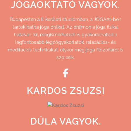
JÓGAOKTATÓ VAGYOK.
Budapesten a II. kerületi stúdiómban, a JÓGA21-ben
tartok hatha jóga órákat. Az óráimon a jóga fizikai
hatásán túl, megismerheted és gyakorolhatod a
legfontosabb légzőgyakorlatok, relaxációs- és
meditációs technikákat, olykor még jóga filozófiáról is
szó esik.
KARDOS ZSUZSI
DÚLA VAGYOK.