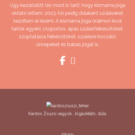
Úgy kezdődött (és most is tart), hogy kismama jóga
oktató lettem. 2023-tól pedig dúlakánt szüléseket
kezdtem el kísérni. A kismama jóga óráimon kívül
tartok egyéni, csoportos, apás szülésfelkészítőket,
szoptatásra felkészítőket, szülésre bocsátó
ünnepeket és babás jógát is.
Kardos Zsuzsi vagyok. Jógaoktató, dúla.
JÓGA21