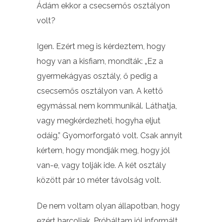
Ádám ekkor a csecsemős osztályon
volt?
Igen. Ezért meg is kérdeztem, hogy
hogy van a kisfiam, mondták: „Ez a
gyermekágyas osztály, ő pedig a
csecsemős osztályon van. A kettő
egymással nem kommunikál. Láthatja,
vagy megkérdezheti, hogyha eljut
odáig.” Gyomorforgató volt. Csak annyit
kértem, hogy mondják meg, hogy jól
van-e, vagy tolják ide. A két osztály
között pár 10 méter távolság volt.
De nem voltam olyan állapotban, hogy
ezért harcoljak. Próbáltam jól informált