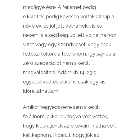
megfigyelésre. A férjemet pedig
elküldték, pedig kevesen voltak aznap a
nővérek, és jól jött volna nekik is és
nekem is a segítség. Jó lett volna, ha hoz
vizet vagy egy szendvicset, vagy csak
felteszi töltőre a telefonom. Így sajnos a
zéró szeparációt nem sikerült
megvalósítani, Ádám kb 14-23ig
egyedül volt és akkor is csak egy kis
időre láthattam.
Amikor negyedszerre sem sikerült
felállnom, akkor puffogva vért vettek,
hogy kiderüljenek az értékeim, hátha vért
kell kapnom. Kiderült, hogy jók az