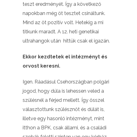
teszt eredményét. Így a következő
napokban még öt tesztet csináltunk.
Mind az öt pozitív volt. Hetekig a mi
titkunk maradt. A 12. heti genetikai
ultrahangok után hittük csak el igazán.
Ekkor kezdtetek el intézményt és
orvost keresni.
Igen. Ráadásul Csehországban polgári
jogod, hogy dúla is lehessen veled a
szülésnél a férjed mellett. Így ősszel
választottunk szülésznőt és dúlát is,
illetve egy hasonló intézményt, mint
itthon a BPK, csak állami, és a családi
szobák feletti szinten van egy kórház.