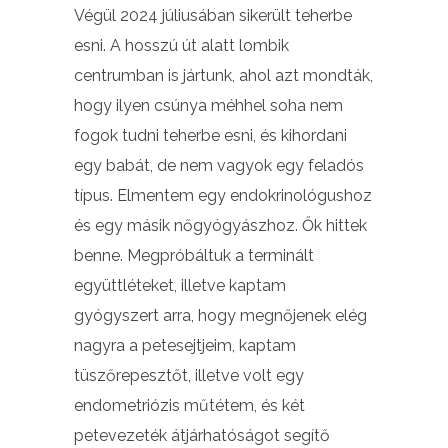
Végül 2024 júliusában sikerült teherbe
esni. A hosszú út alatt lombik
centrumban is jártunk, ahol azt mondták,
hogy ilyen csúnya méhhel soha nem
fogok tudni teherbe esni, és kihordani
egy babát, de nem vagyok egy feladós
típus. Elmentem egy endokrinológushoz
és egy másik nőgyógyászhoz. Ők hittek
benne. Megpróbáltuk a terminált
együttléteket, illetve kaptam
gyógyszert arra, hogy megnőjenek elég
nagyra a petesejtjeim, kaptam
tüszőrepesztőt, illetve volt egy
endometriózis műtétem, és két
petevezeték átjárhatóságot segítő