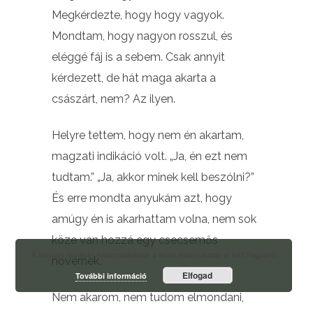
Megkérdezte, hogy hogy vagyok.
Mondtam, hogy nagyon rosszul, és
eléggé fáj is a sebem. Csak annyit
kérdezett, de hát maga akarta a
császárt, nem? Az ilyen.
Helyre tettem, hogy nem én akartam,
magzati indikáció volt. „Ja, én ezt nem
tudtam.” „Ja, akkor minek kell beszólni?”
És erre mondta anyukám azt, hogy
amúgy én is akarhattam volna, nem sok
köze van hozzá egy csecsemős
A honlap további használatához a sütik használatát el kell fogadni.
nővérnek.
Elfogad
További információ
Nem akarom, nem tudom elmondani,