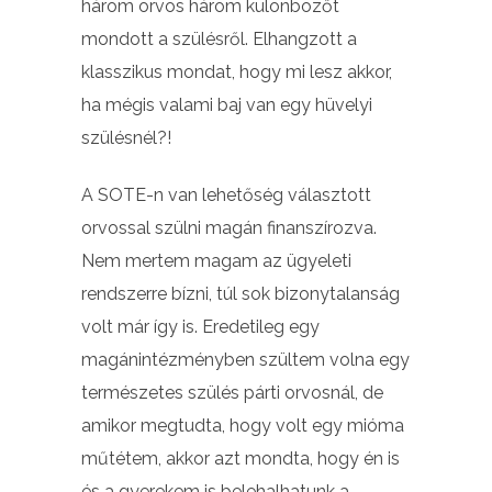
három orvos három különbözőt
mondott a szülésről. Elhangzott a
klasszikus mondat, hogy mi lesz akkor,
ha mégis valami baj van egy hüvelyi
szülésnél?!
A SOTE-n van lehetőség választott
orvossal szülni magán finanszírozva.
Nem mertem magam az ügyeleti
rendszerre bízni, túl sok bizonytalanság
volt már így is. Eredetileg egy
magánintézményben szültem volna egy
természetes szülés párti orvosnál, de
amikor megtudta, hogy volt egy mióma
műtétem, akkor azt mondta, hogy én is
és a gyerekem is belehalhatunk a