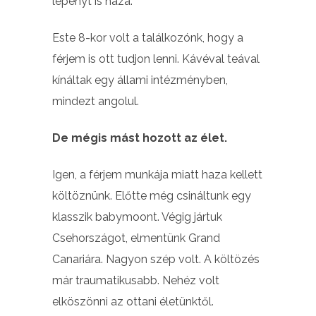
lepényt is haza.
Este 8-kor volt a találkozónk, hogy a
férjem is ott tudjon lenni. Kávéval teával
kínáltak egy állami intézményben,
mindezt angolul.
De mégis mást hozott az élet.
Igen, a férjem munkája miatt haza kellett
költöznünk. Előtte még csináltunk egy
klasszik babymoont. Végig jártuk
Csehországot, elmentünk Grand
Canariára. Nagyon szép volt. A költözés
már traumatikusabb. Nehéz volt
elköszönni az ottani életünktől.