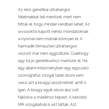
Az első genetikai ultrahangra
félelmekkel teli mentünk, mert nem
hittük el, hogy minden rendben lehet. Az
orvosoktól kapott nehéz mondatoknak
a nyomai nem múlnak könnyen el. A
harmadik trimeszteri ultrahangon
viszont már nem aggódtunk. Csakhogy
egy túl jó genetikushoz mentünk el. Ha
egy állami intézményben egy egyszerű
szonográfus vizsgál talán észre sem
veszi azt a kisagyi asszimetriát, amit ő
igen. A kisagy egyik része alul volt
fejlődve a másikhoz képest. A későbbi
MR vizsgálatnál is ezt látták. Azt