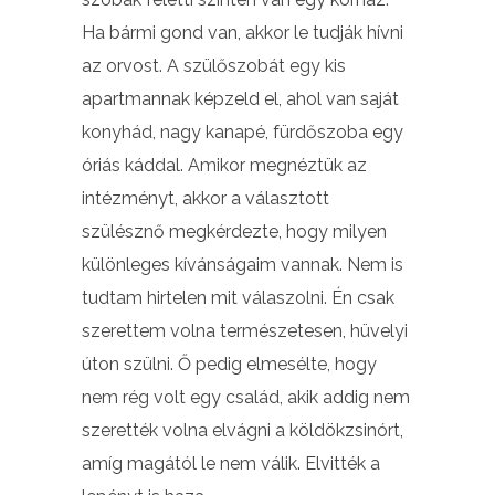
Ha bármi gond van, akkor le tudják hívni
az orvost. A szülőszobát egy kis
apartmannak képzeld el, ahol van saját
konyhád, nagy kanapé, fürdőszoba egy
óriás káddal. Amikor megnéztük az
intézményt, akkor a választott
szülésznő megkérdezte, hogy milyen
különleges kívánságaim vannak. Nem is
tudtam hirtelen mit válaszolni. Én csak
szerettem volna természetesen, hüvelyi
úton szülni. Ő pedig elmesélte, hogy
nem rég volt egy család, akik addig nem
szerették volna elvágni a köldökzsinórt,
amíg magától le nem válik. Elvitték a