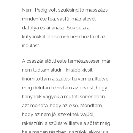
Nem. Pedig volt szülésindító masszázs,
mindenféle tea, vasfű, málnalevél,
datolya és ananász. Sok séta a
kutyánkkal, de semmi nem hozta el az
indulást.
A császár előtti este természetesen már
nem tudtam aludni. Inkább kicsit
finomítottam a szülési tervemen. Illetve
még délután felhívtam az orvost, hogy
hányadik vagyok a műtéti sorrendben,
azt mondta, hogy az első. Mondtam,
hogy az nem jó, szeretnék vajúdi,
rákészülni a szülésre. Illetve a sötét még
ha a magán részben is szülök, akkor is a