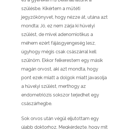
szülésbe. Kikértem a műtéti
jegyzőkönyvet, hogy nézze át, utána azt
mondta: Jó, ez nem zárja ki hüvelyi
szülést, de mivel adenomiotikus a
méhem ezért fájásgyengeség lesz,
úgyhogy mégis csak császárral kell
szülnöm. Ekkor felkerestem egy másik
magán orvost, aki azt mondta, hogy
pont ezek miatt a dolgok miatt javasolja
a hüvelyi szülést, merthogy az
endometriózis sokszor terjedhet egy
császárhegbe.
Sok orvos után végül eljutottam egy
újabb doktorhoz. Megkérdezte, hogy mit