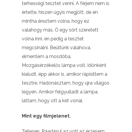
terhességi tesztet venni. A férjem nem is
értette, hiszen úgyis megjött, de én
mintha éreztem volna, hogy ez
valahogy más. Ő egy sört szeretett
volna inni, én pedig a tesztet
megcsinálni. Beültünk valahova,
elmentem a mosdóba.
Mozgásérzékelős lámpa volt. Időnként
kialudt, épp akkor is, amikor rápisiltem a
tesztre. Hadonásztam, hogy újra világos
legyen. Amikor felgyulladt a lámpa,
láttam, hogy ott a két vonal.
Mint egy filmjelenet.
Teljesen. Ráadásul az volt az érzésem,