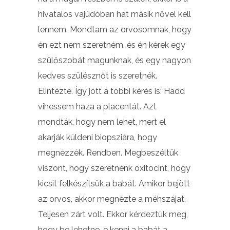
hivatalos vajúdóban hat másik nővel kell
lennem. Mondtam az orvosomnak, hogy
én ezt nem szeretném, és én kérek egy
szülőszobát magunknak, és egy nagyon
kedves szülésznőt is szeretnék.
Elintézte. Így jött a többi kérés is: Hadd
vihessem haza a placentát. Azt
mondták, hogy nem lehet, mert el
akarják küldeni biopsziára, hogy
megnézzék. Rendben. Megbeszéltük
viszont, hogy szeretnénk oxitocint, hogy
kicsit felkészítsük a babát. Amikor bejött
az orvos, akkor megnézte a méhszájat.
Teljesen zárt volt. Ekkor kérdeztük meg,
hogy be lehetne-e kenni a babát a