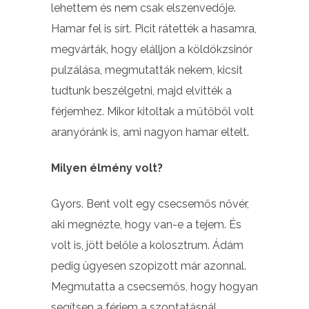
lehettem és nem csak elszenvedője.
Hamar fel is sírt. Picit rátették a hasamra,
megvárták, hogy elálljon a köldökzsinór
pulzálása, megmutatták nekem, kicsit
tudtunk beszélgetni, majd elvitték a
férjemhez. Mikor kitoltak a műtőből volt
aranyóránk is, ami nagyon hamar eltelt.
Milyen élmény volt?
Gyors. Bent volt egy csecsemős nővér,
aki megnézte, hogy van-e a tejem. És
volt is, jött belőle a kolosztrum. Ádám
pedig ügyesen szopizott már azonnal.
Megmutatta a csecsemős, hogy hogyan
segítsen a férjem a szoptatásnál.