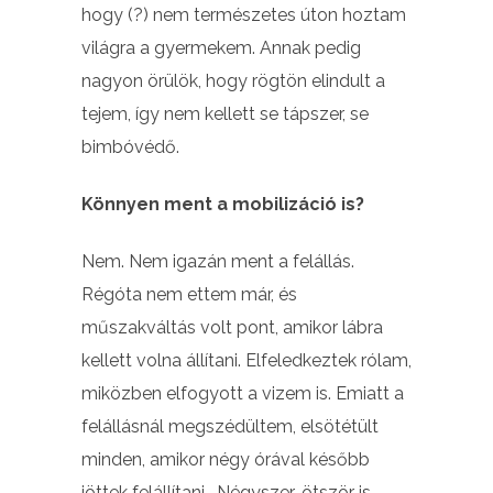
hogy (?) nem természetes úton hoztam
világra a gyermekem. Annak pedig
nagyon örülök, hogy rögtön elindult a
tejem, így nem kellett se tápszer, se
bimbóvédő.
Könnyen ment a mobilizáció is?
Nem. Nem igazán ment a felállás.
Régóta nem ettem már, és
műszakváltás volt pont, amikor lábra
kellett volna állítani. Elfeledkeztek rólam,
miközben elfogyott a vizem is. Emiatt a
felállásnál megszédültem, elsötétült
minden, amikor négy órával később
jöttek felállítani. Négyszer-ötször is