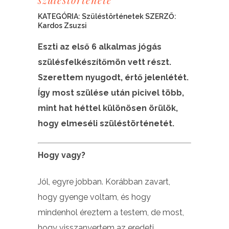
KATEGÓRIA:
Szüléstörténetek
SZERZŐ:
Kardos Zsuzsi
Eszti az első 6 alkalmas jógás
szülésfelkészítőmön vett részt.
Szerettem nyugodt, értő jelenlétét.
Így most szülése után picivel több,
mint hat héttel különösen örülök,
hogy elmeséli szüléstörténetét.
Hogy vagy?
Jól, egyre jobban. Korábban zavart,
hogy gyenge voltam, és hogy
mindenhol éreztem a testem, de most,
hogy visszanyertem az eredeti