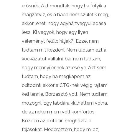
erősnek. Azt mondták, hogy ha folyik a
magzatvíz, és a baba nem születik meg,
akkor lehet, hogy agyhártyagyulladása
lesz. Ki vagyok, hogy egy ilyen
véleményt felülbíráljak?! Ezzel nem
tudtam mit kezdeni. Nem tudtam ezt a
kockázatot vállalni, bár nem tudtam,
hogy mennyi ennek az esélye. Azt sem
tudtam, hogy ha megkapom az
oxitocint, akkor a CTG-nek végig rajtam
kell lennie. Borzasztó volt. Nem tudtam
mozogni. Egy labdára kiülhettem volna,
de az nekem nem volt komfortos.
Közben az oxitocin meghozta a
fájásokat. Megéreztem, hogy mi az,