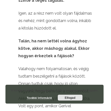
szinte a teljes tágulás.
Igen, az a rész nem volt olyan fájdalmas
és nehéz, mint gondoltam volna, inkább
a kitolás húzódott el.
Talán, ha nem lettél volna ágyhoz
kötve, akkor máshogy alakul. Ekkor
hogyan érkeztek a fájások?
Valahogy nem folyamatosan, és végig
tudtam beszélgetni a fájások között.
Onnan tudtuk csak, hogy jó úton
A honlap további használatához a sütik használatát el kell fogadni.
vagyunk, hogy behívták a csecsemőst.
Elfogad
További információ
Akkor tudtam, hogy nincs sok idő hátra.
Volt egy pont, amikor Gerivel