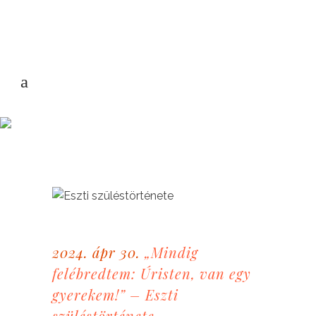
2024. ápr 30.
„Mindig
felébredtem: Úristen, van egy
gyerekem!” – Eszti
szüléstörténete