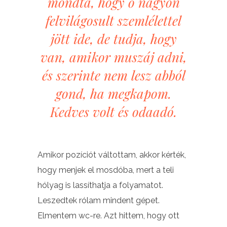
mondta, hogy ő nagyon
felvilágosult szemlélettel
jött ide, de tudja, hogy
van, amikor muszáj adni,
és szerinte nem lesz abból
gond, ha megkapom.
Kedves volt és odaadó.
Amikor pozíciót váltottam, akkor kérték,
hogy menjek el mosdóba, mert a teli
hólyag is lassíthatja a folyamatot.
Leszedtek rólam mindent gépet.
Elmentem wc-re. Azt hittem, hogy ott