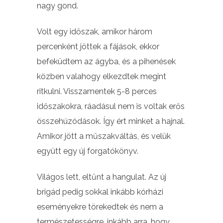
nagy gond.
Volt egy időszak, amikor három
percenként jöttek a fájások, ekkor
befeküdtem az ágyba, és a pihenések
közben valahogy elkezdtek megint
ritkulni. Visszamentek 5-8 perces
időszakokra, ráadásul nem is voltak erős
összehúzódások. Így ért minket a hajnal.
Amikor jött a műszakváltás, és velük
együtt egy új forgatókönyv.
Világos lett, eltűnt a hangulat. Az új
brigád pedig sokkal inkább kórházi
eseményekre törekedtek és nem a
természetességre, inkább arra, hogy