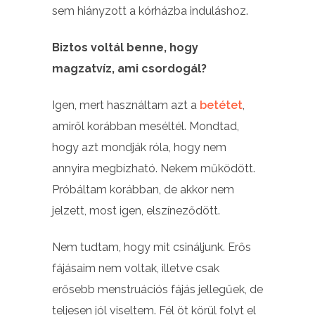
sem hiányzott a kórházba induláshoz.
Biztos voltál benne, hogy
magzatvíz, ami csordogál?
Igen, mert használtam azt a
betétet
,
amiről korábban meséltél. Mondtad,
hogy azt mondják róla, hogy nem
annyira megbízható. Nekem működött.
Próbáltam korábban, de akkor nem
jelzett, most igen, elszíneződött.
Nem tudtam, hogy mit csináljunk. Erős
fájásaim nem voltak, illetve csak
erősebb menstruációs fájás jellegűek, de
teljesen jól viseltem. Fél öt körül folyt el