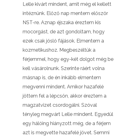
Lelle kivárt mindent, amit még el kellett
intéznünk. Előző nap mentem először
NST-re. Aznap éjszaka éreztem kis
mocorgást, de azt gondoltam, hogy
ezek csak jósló fájások. Elmentem a
kozmetikushoz. Megbeszéltük a
férjemmel, hogy egy-két dolgot még be
kell vásárolnunk. Szerinte ráért volna
másnap is, de én inkább elmentem
megvenni mindent. Amikor hazafelé
jöttem fel a lépcsőn, akkor éreztem a
magzatvizet csordogálni. Szóval
tényleg megvárt Lelle mindent. Egyedül
egy hálóing hiányzott még, de a férjem
azt is megvette hazafelé jövet. Semmi