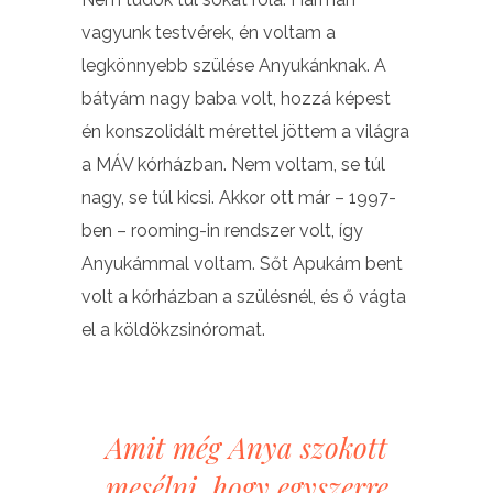
vagyunk testvérek, én voltam a
legkönnyebb szülése Anyukánknak. A
bátyám nagy baba volt, hozzá képest
én konszolidált mérettel jöttem a világra
a MÁV kórházban. Nem voltam, se túl
nagy, se túl kicsi. Akkor ott már – 1997-
ben – rooming-in rendszer volt, így
Anyukámmal voltam. Sőt Apukám bent
volt a kórházban a szülésnél, és ő vágta
el a köldökzsinóromat.
Amit még Anya szokott
mesélni, hogy egyszerre