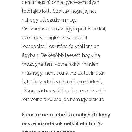
bent megszülöm a gyerekem olyan
tolófájás jött… Szóltak, hogy jaj ne…
nehogy ott szüljem meg.
Visszamásztam az ágyra pisilés nélkül,
ezért egy ideiglenes katéterrel
lecsapoltak, és utána folytattam az
ágyban. De később leesett, hogy ha
mozoghattam volna, akkor minden
máshogy ment volna. Az oxitocin után
is, ha leszedtek volna rólam mindent,
akkor máshogy lett volna az egész. Ez
lett volna a kulcsa, de nem így alakult.
8 cm-re nem lehet komoly hatékony
összehúzódások nélkül eljutni. Az