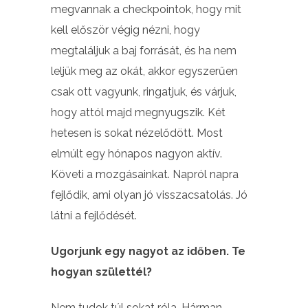
megvannak a checkpointok, hogy mit
kell először végig nézni, hogy
megtaláljuk a baj forrását, és ha nem
leljük meg az okát, akkor egyszerűen
csak ott vagyunk, ringatjuk, és várjuk,
hogy attól majd megnyugszik. Két
hetesen is sokat nézelődött. Most
elmúlt egy hónapos nagyon aktív.
Követi a mozgásainkat. Napról napra
fejlődik, ami olyan jó visszacsatolás. Jó
látni a fejlődését.
Ugorjunk egy nagyot az időben. Te
hogyan születtél?
Nem tudok túl sokat róla. Hárman