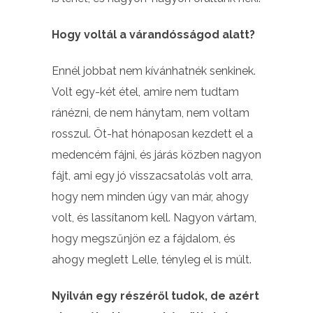
Hogy voltál a várandósságod alatt?
Ennél jobbat nem kívánhatnék senkinek.
Volt egy-két étel, amire nem tudtam
ránézni, de nem hánytam, nem voltam
rosszul. Öt-hat hónaposan kezdett el a
medencém fájni, és járás közben nagyon
fájt, ami egy jó visszacsatolás volt arra,
hogy nem minden úgy van már, ahogy
volt, és lassítanom kell. Nagyon vártam,
hogy megszűnjön ez a fájdalom, és
ahogy meglett Lelle, tényleg el is múlt.
Nyilván egy részéről tudok, de azért