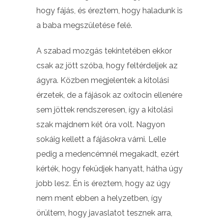
hogy fájás, és éreztem, hogy haladunk is
a baba megszületése felé.
A szabad mozgás tekintetében ekkor
csak az jött szóba, hogy feltérdeljek az
ágyra. Közben megjelentek a kitolási
érzetek, de a fájások az oxitocin ellenére
sem jöttek rendszeresen, így a kitolási
szak majdnem két óra volt. Nagyon
sokáig kellett a fájásokra várni. Lelle
pedig a medencémnél megakadt, ezért
kérték, hogy feküdjek hanyatt, hátha úgy
jobb lesz. Én is éreztem, hogy az úgy
nem ment ebben a helyzetben, így
örültem, hogy javaslatot tesznek arra,