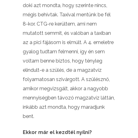
doki azt mondta, hogy szerinte nincs,
mégis behívtak. Taxival mentünk be fél
8-kor. CTG-re kerültem, ami nem
mutatott semmit, és valóban a taxiban
az a pici fájásom is elmúlt. A 4. emeletre
gyalog tudtam felmenni, így én sem
voltam benne biztos, hogy tényleg
elindult-e a szülés, de a magzatvíz
folyamatosan szivárgott. A szülésznő,
amikor megvizsgált, akkor a nagyobb
mennyiségben távozó magzatvíz láttán,
inkább azt mondta, hogy maradjunk
bent.
Ekkor már el kezdtél nyílni?