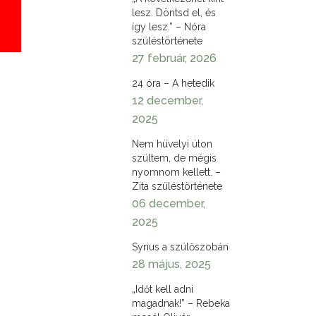
lesz. Döntsd el, és
így lesz.” – Nóra
szüléstörténete
27 február, 2026
24 óra – A hetedik
12 december,
2025
Nem hüvelyi úton
szültem, de mégis
nyomnom kellett. –
Zita szüléstörténete
06 december,
2025
Syrius a szülőszobán
28 május, 2025
„Időt kell adni
magadnak!” – Rebeka