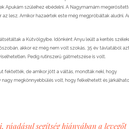
entek Apukám szüleihez ebédelni. A Nagymamám megerősített
ár az lesz. Amikor hazaértek este még megpróbáltak aludni. 
sétáltak a Kútvölgyibe. Időnként Anyu leült a kerítés szélek
ülőszobán, akkor ez még nem volt szokás. 35 év távlatából az
iselhetetlen. Pedig rutinszerű gátmetszése is volt.
ut fektették, de amikor jött a váltás, mondták neki, hogy
 nagy megkönnyebbülés volt, hogy felkelhetett és járkálhato
i, ráadásul segítség hiányában a levegőt 