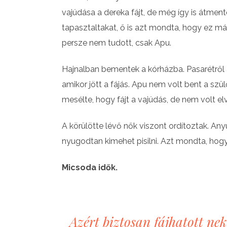
vajúdása a dereka fájt, de még így is átm
tapasztaltakat, ő is azt mondta, hogy ez m
persze nem tudott, csak Apu.
Hajnalban bementek a kórházba. Pasarétről át
amikor jött a fájás. Apu nem volt bent a sz
mesélte, hogy fájt a vajúdás, de nem volt elv
A körülötte lévő nők viszont ordítoztak. Any
nyugodtan kimehet pisilni. Azt mondta, hogy
Micsoda idők.
Azért biztosan fájhatott nek