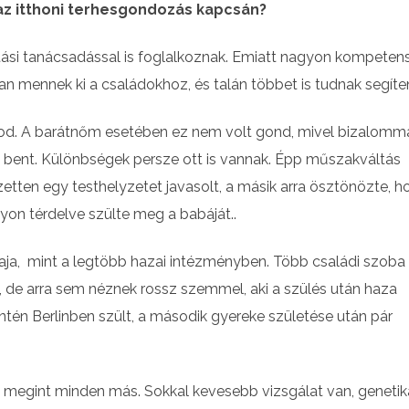
 az itthoni terhesgondozás kapcsán?
atási tanácsadással is foglalkoznak. Emiatt nagyon kompeten
 mennek ki a családokhoz, és talán többet is tudnak segíten
sod. A barátnőm esetében ez nem volt gond, mivel bizalomm
n bent. Különbségek persze ott is vannak. Épp műszakváltás
ezetten egy testhelyzetet javasolt, a másik arra ösztönözte, 
yon térdelve szülte meg a babáját..
kaja, mint a legtöbb hazai intézményben. Több családi szoba 
t, de arra sem néznek rossz szemmel, aki a szülés után haza
ntén Berlinben szült, a második gyereke születése után pár
t megint minden más. Sokkal kevesebb vizsgálat van, genetik