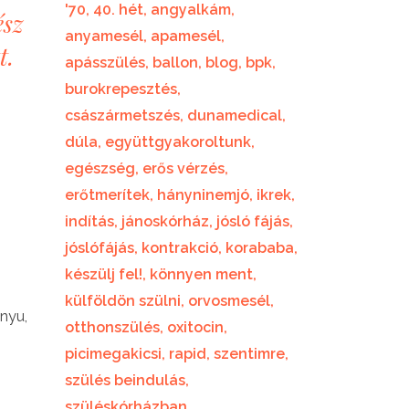
'70
40. hét
angyalkám
ész
anyamesél
apamesél
t.
apásszülés
ballon
blog
bpk
burokrepesztés
császármetszés
dunamedical
dúla
együttgyakoroltunk
egészség
erős vérzés
erőtmerítek
hányninemjó
ikrek
indítás
jánoskórház
jósló fájás
jóslófájás
kontrakció
korababa
készülj fel!
könnyen ment
külföldön szülni
orvosmesél
nyu,
otthonszülés
oxitocin
picimegakicsi
rapid
szentimre
szülés beindulás
szüléskórházban