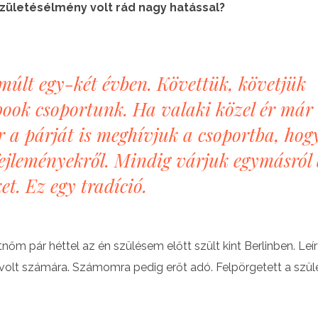
születésélmény volt rád nagy hatással?
múlt egy-két évben. Követtük, követjük
book csoportunk. Ha valaki közel ér már
r a párját is meghívjuk a csoportba, hog
fejleményekről. Mindig várjuk egymásról
et. Ez egy tradíció.
őm pár héttel az én szülésem előtt szült kint Berlinben. Leír
 volt számára. Számomra pedig erőt adó. Felpörgetett a szül