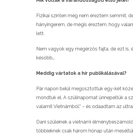
Mik voltak a várandósságod első jelei?
Fizikai szinten még nem éreztem semmit, de 
hányingerem, de mégis éreztem, hogy valami 
lett.
Nem vagyok egy megérzős fajta, de ezt is, 
később…
Meddig vártatok a hír publikálásával?
Pár napon belül megosztottuk egy-két közeli
mondtuk el. A szülinapomat ünnepeltük a sz
valamit Vietnámból.” – és odaadtam az ultr
Dani szüleinek a vietnámi élménybeszámoló
többieknek csak három hónap után meséltük e