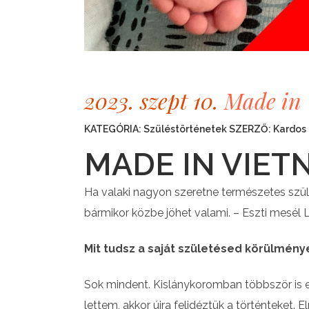
2023. szept 10.
Made in V
KATEGÓRIA:
Szüléstörténetek
SZERZŐ:
Kardos 
MADE IN VIET
Ha valaki nagyon szeretne természetes szülés
bármikor közbe jöhet valami. – Eszti mesél Li
Mit tudsz a saját születésed körülménye
Sok mindent. Kislánykoromban többször is 
lettem, akkor újra felidéztük a történteket. 