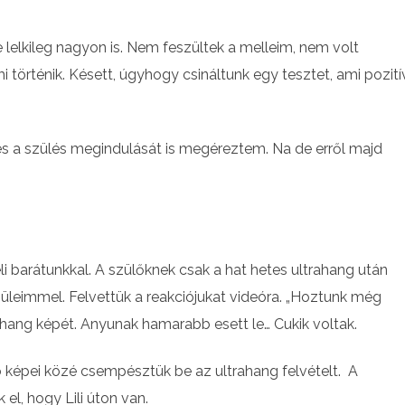
lelkileg nagyon is. Nem feszültek a melleim, nem volt
történik. Késett, úgyhogy csináltunk egy tesztet, ami pozití
és a szülés megindulását is megéreztem. Na de erről majd
 barátunkkal. A szülőknek csak a hat hetes ultrahang után
üleimmel. Felvettük a reakciójukat videóra. „Hoztunk még
ahang képét. Anyunak hamarabb esett le… Cukik voltak.
 képei közé csempésztük be az ultrahang felvételt. A
l, hogy Lili úton van.