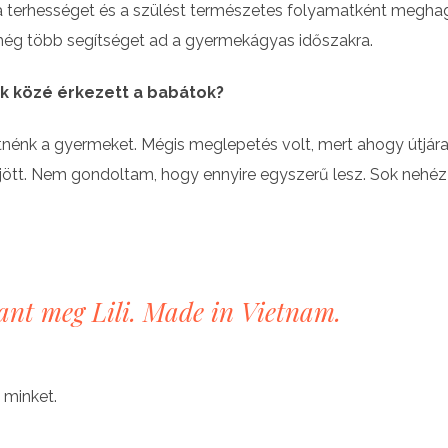
 a terhességet és a szülést természetes folyamatként meghag
 még több segítséget ad a gyermekágyas időszakra.
ek közé érkezett a babátok?
tnénk a gyermeket. Mégis meglepetés volt, mert ahogy útjár
ejött. Nem gondoltam, hogy ennyire egyszerű lesz. Sok nehéz
nt meg Lili. Made in Vietnam.
 minket.