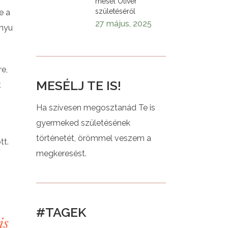
mesél Olivér
születéséről
e a
27 május, 2025
Anyu
re,
MESÉLJ TE IS!
t
Ha szívesen megosztanád Te is
gyermeked születésének
történetét, örömmel veszem a
tt.
megkeresést.
#TAGEK
is