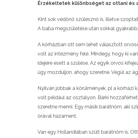
Érzékeltetek különbséget az ottani és
Kint sok védőnő szülésznő is, illetve szopt
A baba megszületése után sokkal gyakrabban
A kórházban ott sem lehet választott orvo
volt az intézmény felé. Mindegy, hogy ki va
idejére esett a szülése. Az egyik orvos kifej
úgy mozduljon, ahogy szeretne. Végül az ág
Nyilván jobbak a körülmények, pl a kórházi 
volt például az osztályon. Bárki hozzáférhe
szeretne menni. Egy másik barátnőm, aki szi
órával hazament.
Van egy Hollandiában szült barátnőm is. Ot