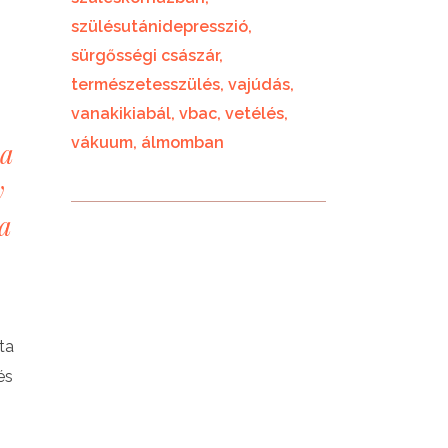
szülésutánidepresszió
sürgősségi császár
természetesszülés
vajúdás
vanakikiabál
vbac
vetélés
vákuum
álmomban
 a
y
 a
ta
és