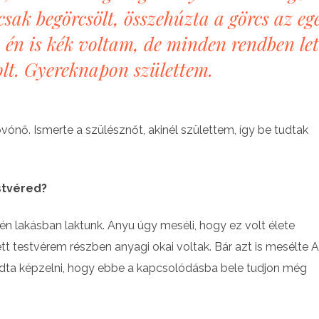
 csak begörcsölt, összehúzta a görcs az eg
 én is kék voltam, de minden rendben let
lt. Gyereknapon születtem.
ónő. Ismerte a szülésznőt, akinél születtem, így be tudtak
stvéred?
 lakásban laktunk. Anyu úgy meséli, hogy ez volt élete
t testvérem részben anyagi okai voltak. Bár azt is mesélte A
udta képzelni, hogy ebbe a kapcsolódásba bele tudjon még