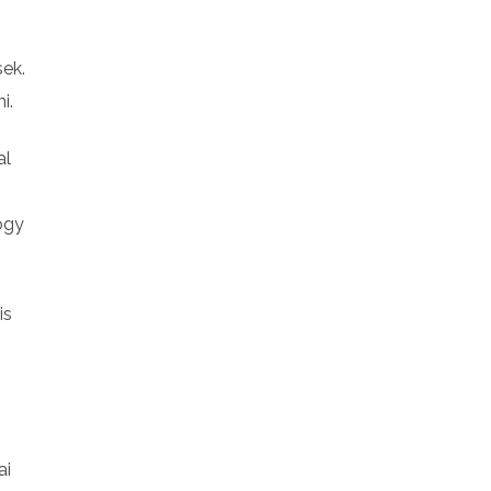
sek.
i.
al
hogy
is
ai