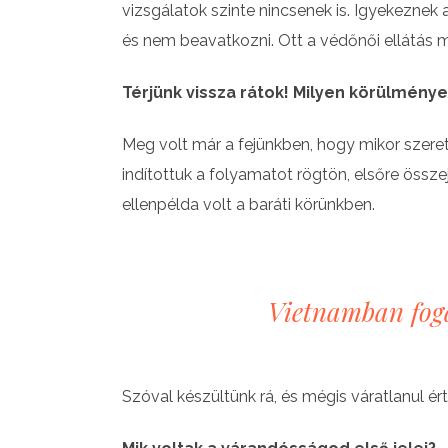
vizsgálatok szinte nincsenek is. Igyekeznek
és nem beavatkozni. Ott a védőnői ellátás
Térjünk vissza rátok! Milyen körülmény
Meg volt már a fejünkben, hogy mikor szere
indítottuk a folyamatot rögtön, elsőre össz
ellenpélda volt a baráti körünkben.
Vietnamban foga
Szóval készültünk rá, és mégis váratlanul ért