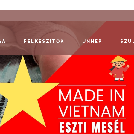
GA
FELKÉSZÍTŐK
ÜNNEP
SZÜ