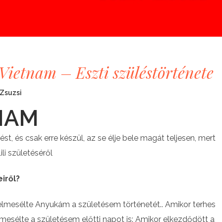
ietnam – Eszti szüléstörténete
Zsuzsi
NAM
t, és csak erre készül, az se élje bele magát teljesen, mert
li születéséről
iről?
elmesélte Anyukám a születésem történetét.. Amikor terhes
Elmesélte a születésem előtti napot is: Amikor elkezdődött a