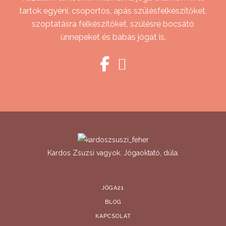
tartok egyéni, csoportos, apás szülésfelkészítőket,
szoptatásra felkészítőket, szülésre bocsátó
ünnepeket és babás jógát is.
Kardos Zsuzsi vagyok. Jógaoktató, dúla.
JÓGA21
BLOG
KAPCSOLAT