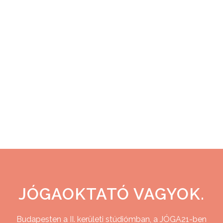
alatt következetesen azt a szót,
hogy védőnő, Németországban ez
valami egészen mást jelent, mint
itthon. Hebamme. A szótárban
szülésznőt, bábát találhatsz. Akkor
most védőnő vagy szülésznő?! Bár
az interjúban Emma is mesél...
03 november, 2023
JÓGAOKTATÓ VAGYOK.
Budapesten a II. kerületi stúdiómban, a JÓGA21-ben