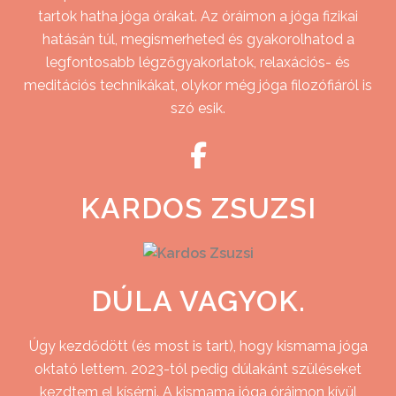
tartok hatha jóga órákat. Az óráimon a jóga fizikai
hatásán túl, megismerheted és gyakorolhatod a
legfontosabb légzőgyakorlatok, relaxációs- és
meditációs technikákat, olykor még jóga filozófiáról is
szó esik.
KARDOS ZSUZSI
DÚLA VAGYOK.
Úgy kezdődött (és most is tart), hogy kismama jóga
oktató lettem. 2023-tól pedig dúlakánt szüléseket
kezdtem el kísérni. A kismama jóga óráimon kívül