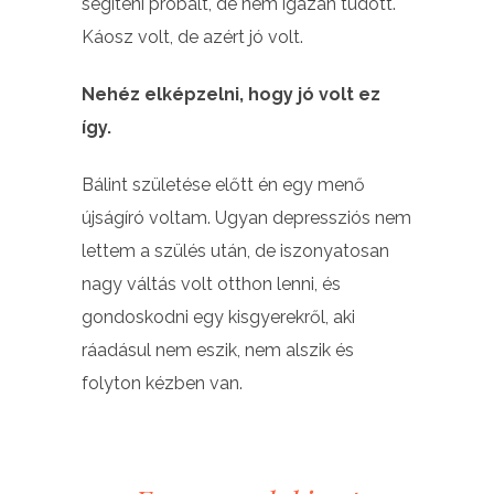
segíteni próbált, de nem igazán tudott.
Káosz volt, de azért jó volt.
Nehéz elképzelni, hogy jó volt ez
így.
Bálint születése előtt én egy menő
újságíró voltam. Ugyan depressziós nem
lettem a szülés után, de iszonyatosan
nagy váltás volt otthon lenni, és
gondoskodni egy kisgyerekről, aki
ráadásul nem eszik, nem alszik és
folyton kézben van.