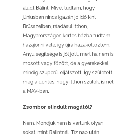
aludt Bálint. Mivel tudtam, hogy
júniusban nincs igazán jó idő kint
Brüsszelben, ráadásul itthon,
Magyarországon kertes házba tudtam
hazajönni vele, így újra hazaköltöztem.
Anyu segítsége is jól jött, mert ha nem is
mosott vagy főzött, de a gyerekekkel
mindig szuperül eljátszott. Így született
meg a döntés, hogy itthon szülök, ismét
a MÁV-ban.
Zsombor elindult magától?
Nem. Mondjuk nem is vártunk olyan
sokat, mint Bálintnál. Tíz nap után