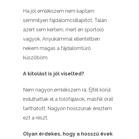
Ha jól emlékszem nem kaptam
semmilyen fájdalomcsillapítót. Talán
azért sem kértem, mert én sportoló
vagyok. Anyukámmal ellentétben
nekem magas a fájdalomtűrő
küszöböm.
A kitolást is jól viselted?
Nem nagyon emlékszem rá. Éjfél körül
indulhattak el a tolófájások, másfél órát
tarthatott. Nagyon hosszúnak éreztem
ezt a részt.
Olyan érdekes, hogy a hosszú évek