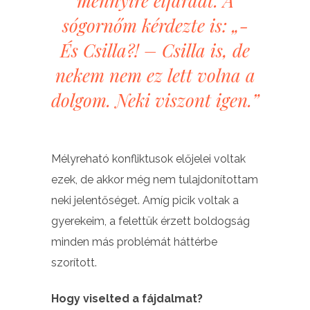
mennyire elfáradt. A
sógornőm kérdezte is: „-
És Csilla?! – Csilla is, de
nekem nem ez lett volna a
dolgom. Neki viszont igen.”
Mélyreható konfliktusok előjelei voltak
ezek, de akkor még nem tulajdonítottam
neki jelentőséget. Amíg picik voltak a
gyerekeim, a felettük érzett boldogság
minden más problémát háttérbe
szorított.
Hogy viselted a fájdalmat?