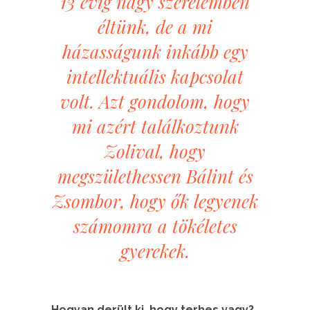
13 évig nagy szerelemben
éltünk, de a mi
házasságunk inkább egy
intellektuális kapcsolat
volt. Azt gondolom, hogy
mi azért találkoztunk
Zolival, hogy
megszülethessen Bálint és
Zsombor, hogy ők legyenek
számomra a tökéletes
gyerekek.
Hogyan derült ki, hogy terhes vagy?