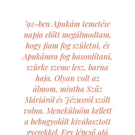
’92-ben Apukám temetése
napja előtt megálmodtam,
hogy fiam fog születni, és
Apukámra fog hasonlítani,
szürke szeme lesz, barna
haja. Olyan volt az
álmom, mintha Szűz
Máriáról és Jézusról szólt
volna. Menekülnöm kellett
a bebugyolált kiválasztott
gyerekkel. Egy lépcső alá