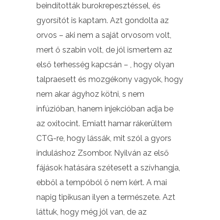
beindították burokrepesztéssel, és
gyorsítót is kaptam. Azt gondolta az
orvos – aki nem a saját orvosom volt,
mert ő szabin volt, de jól ismertem az
első terhesség kapcsán – , hogy olyan
talpraesett és mozgékony vagyok, hogy
nem akar ágyhoz kötni, s nem
infúzióban, hanem injekcióban adja be
az oxitocint. Emiatt hamar rákerültem
CTG-re, hogy lássák, mit szól a gyors
induláshoz Zsombor. Nyilván az első
fájások hatására szétesett a szívhangja,
ebből a tempóból ő nem kért. A mai
napig tipikusan ilyen a természete. Azt
láttuk, hogy még jól van, de az