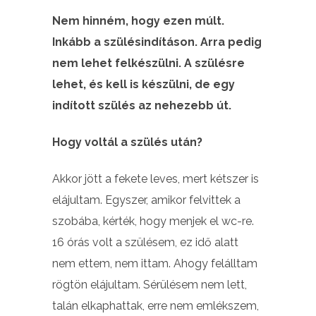
Nem hinném, hogy ezen múlt.
Inkább a szülésindításon. Arra pedig
nem lehet felkészülni. A szülésre
lehet, és kell is készülni, de egy
indított szülés az nehezebb út.
Hogy voltál a szülés után?
Akkor jött a fekete leves, mert kétszer is
elájultam. Egyszer, amikor felvittek a
szobába, kérték, hogy menjek el wc-re.
16 órás volt a szülésem, ez idő alatt
nem ettem, nem ittam. Ahogy felálltam
rögtön elájultam. Sérülésem nem lett,
talán elkaphattak, erre nem emlékszem,