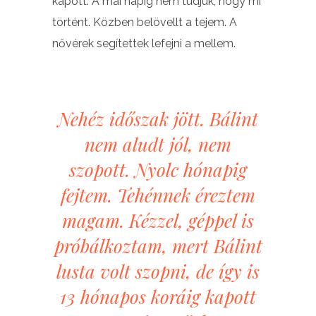
kapott. A mai napig nem tudjuk, hogy mi
történt. Közben belövellt a tejem. A
nővérek segítettek lefejni a mellem.
Nehéz időszak jött. Bálint
nem aludt jól, nem
szopott. Nyolc hónapig
fejtem. Tehénnek éreztem
magam. Kézzel, géppel is
próbálkoztam, mert Bálint
lusta volt szopni, de így is
13 hónapos koráig kapott