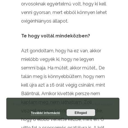
orvosoknak egyértelmű volt, hogy ki kell
venni gyorsan, mert ebből könnyen lehet
oxigénhiányos állapot.
Te hogy voltál mindeközben?
Azt gondoltam, hogy ha ez van, akkor
mielőbb vegyék ki, hogy ne legyen
semmi baja. Ha műtét, akkor műtét… De
talán meg is könnyebbültem, hogy nem
kell újra azt a 16 órát végig csinálni, mint
Bálintnál. Amikor kivették persze nem
kaptam meg, nem láthattam. Zoli
A honlap további használatához a sütik használatát el kell fogadni.
viszont nagyon boldog volt és büszke,
Elfogad
További információ
hogy ő előbb vehette kézbe, mint én. Ő
vitte fel a csecsemős osztályra is. A két