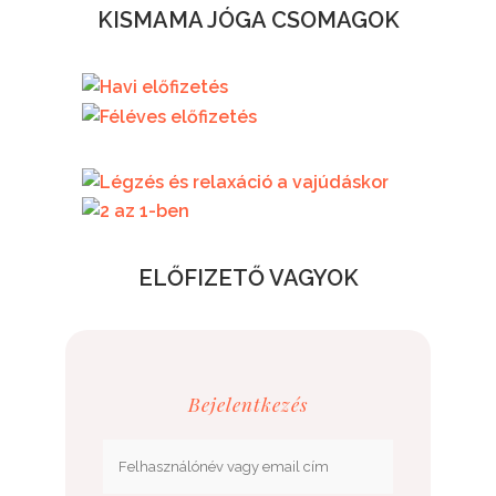
KISMAMA JÓGA CSOMAGOK
7.500.- / HÓ
29.000.- / FÉLÉV
RÉSZLETEK
52.000.-
ELŐFIZETŐ VAGYOK
Bejelentkezés