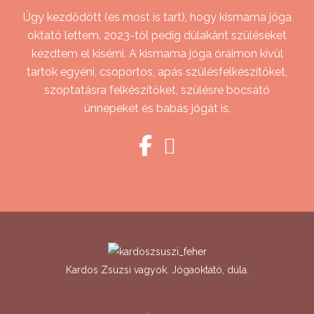
Úgy kezdődött (és most is tart), hogy kismama jóga
oktató lettem. 2023-tól pedig dúlakánt szüléseket
kezdtem el kísérni. A kismama jóga óráimon kívül
tartok egyéni, csoportos, apás szülésfelkészítőket,
szoptatásra felkészítőket, szülésre bocsátó
ünnepeket és babás jógát is.
Kardos Zsuzsi vagyok. Jógaoktató, dúla.