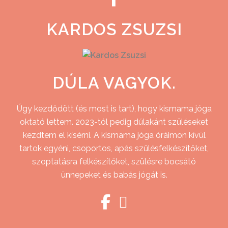
KARDOS ZSUZSI
DÚLA VAGYOK.
Úgy kezdődött (és most is tart), hogy kismama jóga
oktató lettem. 2023-tól pedig dúlakánt szüléseket
kezdtem el kísérni. A kismama jóga óráimon kívül
tartok egyéni, csoportos, apás szülésfelkészítőket,
szoptatásra felkészítőket, szülésre bocsátó
ünnepeket és babás jógát is.