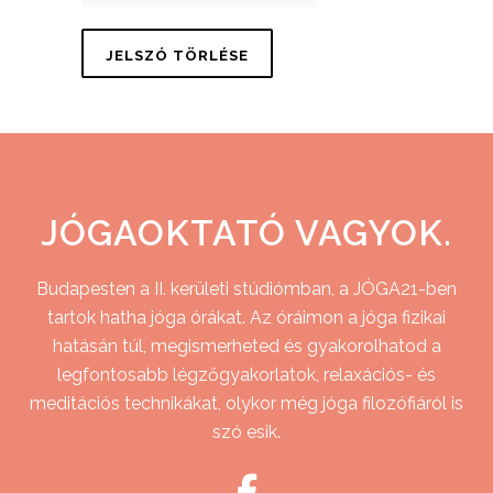
JÓGAOKTATÓ VAGYOK.
Budapesten a II. kerületi stúdiómban, a JÓGA21-ben
tartok hatha jóga órákat. Az óráimon a jóga fizikai
hatásán túl, megismerheted és gyakorolhatod a
legfontosabb légzőgyakorlatok, relaxációs- és
meditációs technikákat, olykor még jóga filozófiáról is
szó esik.