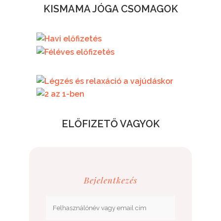
KISMAMA JÓGA CSOMAGOK
7.500.- / HÓ
29.000.- / FÉLÉV
RÉSZLETEK
52.000.-
ELŐFIZETŐ VAGYOK
Bejelentkezés