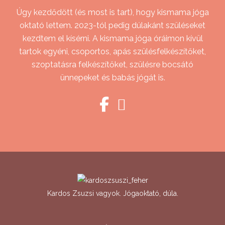
Úgy kezdődött (és most is tart), hogy kismama jóga
oktató lettem. 2023-tól pedig dúlakánt szüléseket
kezdtem el kísérni. A kismama jóga óráimon kívül
tartok egyéni, csoportos, apás szülésfelkészítőket,
szoptatásra felkészítőket, szülésre bocsátó
ünnepeket és babás jógát is.
Kardos Zsuzsi vagyok. Jógaoktató, dúla.