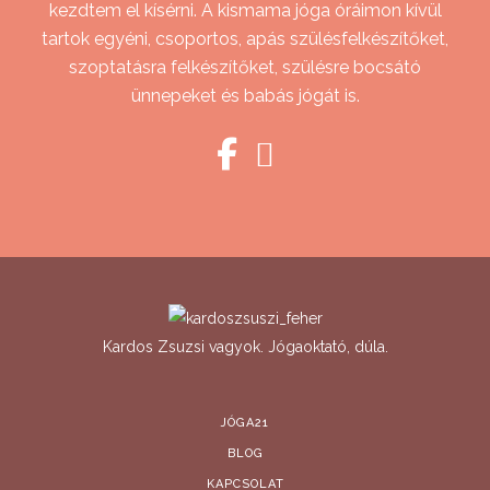
kezdtem el kísérni. A kismama jóga óráimon kívül
tartok egyéni, csoportos, apás szülésfelkészítőket,
szoptatásra felkészítőket, szülésre bocsátó
ünnepeket és babás jógát is.
Kardos Zsuzsi vagyok. Jógaoktató, dúla.
JÓGA21
BLOG
KAPCSOLAT