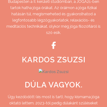
Budapesten a II. kerületi stúdiómban, a JÓGA21-ben
tartok hatha jóga órákat. Az óráimon a jóga fizikai
hatásán túl, megismerheted és gyakorolhatod a
legfontosabb légzőgyakorlatok, relaxációs- és
meditációs technikákat, olykor még jóga filozófiáról is
szó esik.
KARDOS ZSUZSI
DÚLA VAGYOK.
Úgy kezdődött (és most is tart), hogy kismama jóga
oktató lettem. 2023-tól pedig dúlakánt szüléseket