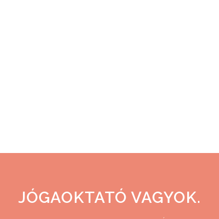
érkezésem. '89-ben Szekszárdon,
télen születtem. Anyukám
választott orvosa nem ért be hozzá.
Nem érték el telefonon. Sokszor
elmondta, hogy milyen nehéz és
fájdalmas volt számára
idegenekkel...
04 november, 2025
JÓGAOKTATÓ VAGYOK.