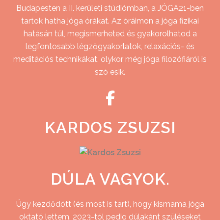
Budapesten a II. kerületi stúdiómban, a JÓGA21-ben
tartok hatha jóga órákat. Az óráimon a jóga fizikai
hatásán túl, megismerheted és gyakorolhatod a
legfontosabb légzőgyakorlatok, relaxációs- és
meditációs technikákat, olykor még jóga filozófiáról is
szó esik.
KARDOS ZSUZSI
DÚLA VAGYOK.
Úgy kezdődött (és most is tart), hogy kismama jóga
oktató lettem. 2023-tól pedig dúlakánt szüléseket