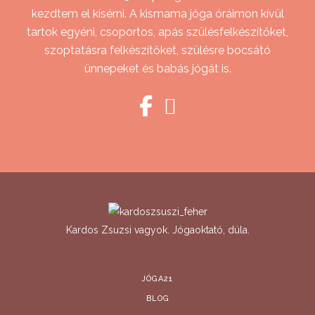
kezdtem el kísérni. A kismama jóga óráimon kívül
tartok egyéni, csoportos, apás szülésfelkészítőket,
szoptatásra felkészítőket, szülésre bocsátó
ünnepeket és babás jógát is.
Kardos Zsuzsi vagyok. Jógaoktató, dúla.
JÓGA21
BLOG