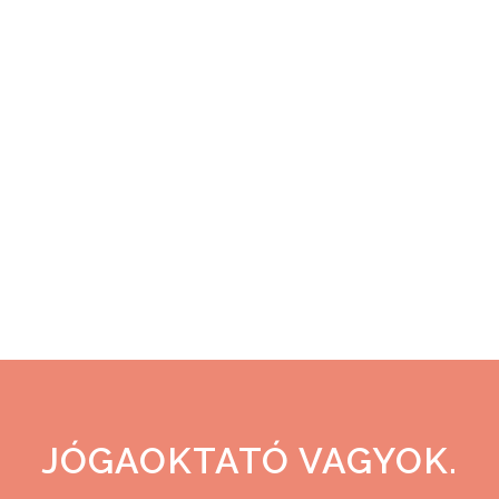
tudattal, hogy innen tuti nem jön
megkeresés, nem jó érzés. / Amikor
ketten is a weboldalon keresztül
keresnek meg ajánló ismerős nélkül,
az vállveregetős. Nehéz, hogy az
egyikőjüket csak az utolsó
alkalmakon láttam igazán nevetni. /
Viszont a másik...
06 november, 2024
JÓGAOKTATÓ VAGYOK.