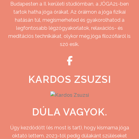
Budapesten a II. kerületi stúdiómban, a JÓGA21-ben
tartok hatha jóga órákat. Az óráimon a jóga fizikai
hatásán túl, megismerheted és gyakorolhatod a
legfontosabb légzőgyakorlatok, relaxációs- és
meditációs technikákat, olykor még jóga filozófiáról is
szó esik.
KARDOS ZSUZSI
DÚLA VAGYOK.
Úgy kezdődött (és most is tart), hogy kismama jóga
oktató lettem. 2023-tól pedig dúlakánt szüléseket