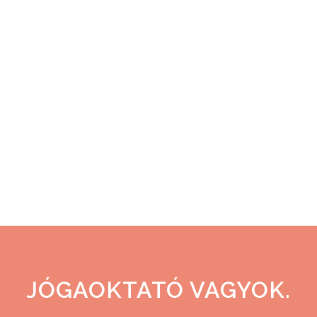
ami az anyaságra is hat. Nagyon
várom a visszajelzést másoktól.
Saját magamnak nem adom meg a
pozitív visszajelzést. Nem vagyok rá
képes. Bár tudom, hogy amíg saját
magamat nem tudom megdicsérni,
addig nem várhatom el másoktól
sem....
17 január, 2024
JÓGAOKTATÓ VAGYOK.