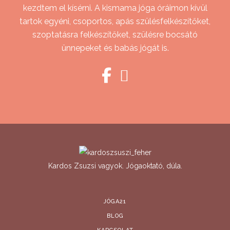
kezdtem el kísérni. A kismama jóga óráimon kívül
tartok egyéni, csoportos, apás szülésfelkészítőket,
szoptatásra felkészítőket, szülésre bocsátó
ünnepeket és babás jógát is.
Kardos Zsuzsi vagyok. Jógaoktató, dúla.
JÓGA21
BLOG