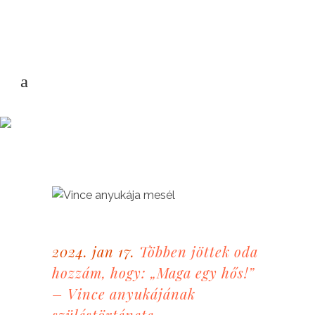
2024. jan 17.
Többen jöttek oda
hozzám, hogy: „Maga egy hős!”
– Vince anyukájának
szüléstörténete