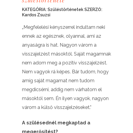
KATEGÓRIA:
Szüléstörténetek
SZERZŐ:
Kardos Zsuzsi
„Megfelelési kényszerrel indultam neki
ennek az egésznek, olyannal, ami az
anyaságra is hat. Nagyon várom a
visszajelzést másoktól. Saját magamnak
nem adom meg a pozitív visszajelzést.
Nem vagyok rá képes. Bár tudom, hogy
amíg saját magamat nem tudom
megdicsérni, addig nem várhatom el
másoktól sem. Én ilyen vagyok, nagyon
várom a külső visszajelzéseket.”
A szülésednél megkaptad a
megerősítést?