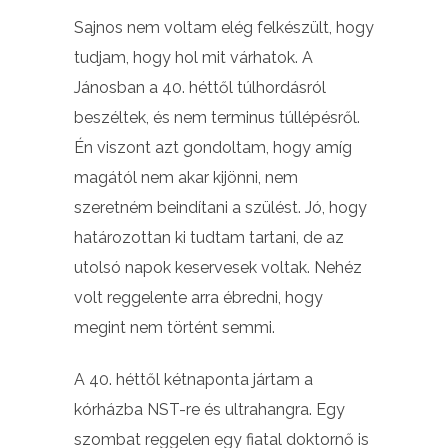
Sajnos nem voltam elég felkészült, hogy
tudjam, hogy hol mit várhatok. A
Jánosban a 40. héttől túlhordásról
beszéltek, és nem terminus túllépésről.
Én viszont azt gondoltam, hogy amíg
magától nem akar kijönni, nem
szeretném beindítani a szülést. Jó, hogy
határozottan ki tudtam tartani, de az
utolsó napok keservesek voltak. Nehéz
volt reggelente arra ébredni, hogy
megint nem történt semmi.
A 40. héttől kétnaponta jártam a
kórházba NST-re és ultrahangra. Egy
szombat reggelen egy fiatal doktornő is