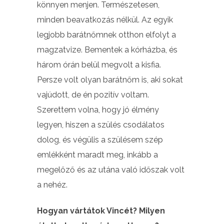
könnyen menjen. Természetesen,
minden beavatkozás nélkül. Az egyik
legjobb barátnőmnek otthon elfolyt a
magzatvize. Bementek a kórházba, és
három órán belül megvolt a kisfia.
Persze volt olyan barátnőm is, aki sokat
vajúdott, de én pozitív voltam.
Szerettem volna, hogy jó élmény
legyen, hiszen a szülés csodálatos
dolog, és végülis a szülésem szép
emlékként maradt meg, inkább a
megelőző és az utána való időszak volt
a nehéz.
Hogyan vártátok Vincét? Milyen