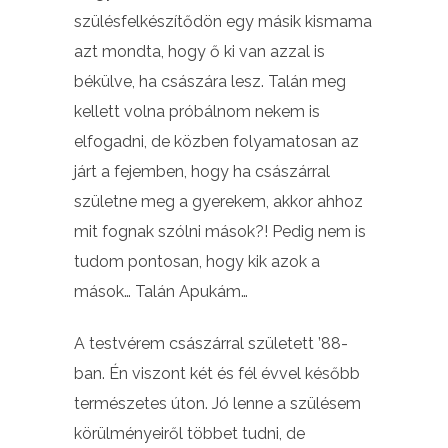
szülésfelkészítődön egy másik kismama
azt mondta, hogy ő ki van azzal is
békülve, ha császára lesz. Talán meg
kellett volna próbálnom nekem is
elfogadni, de közben folyamatosan az
járt a fejemben, hogy ha császárral
születne meg a gyerekem, akkor ahhoz
mit fognak szólni mások?! Pedig nem is
tudom pontosan, hogy kik azok a
mások… Talán Apukám…
A testvérem császárral született ’88-
ban. Én viszont két és fél évvel később
természetes úton. Jó lenne a szülésem
körülményeiről többet tudni, de