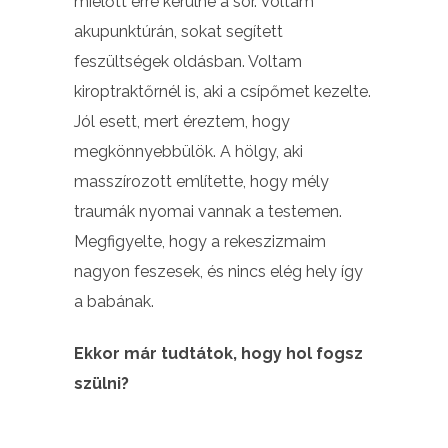
mielőtt erre kerülne a sor. Voltam
akupunktúrán, sokat segített
feszültségek oldásban. Voltam
kiroptraktőrnél is, aki a csípőmet kezelte.
Jól esett, mert éreztem, hogy
megkönnyebbülök. A hölgy, aki
masszírozott említette, hogy mély
traumák nyomai vannak a testemen.
Megfigyelte, hogy a rekeszizmaim
nagyon feszesek, és nincs elég hely így
a babának.
Ekkor már tudtátok, hogy hol fogsz
szülni?