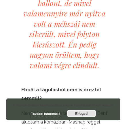
ballont, de mivel
valamennyire már nyitva
volt a méhszáj nem
sikerült, mivel folyton
kicsúszott. Én pedig
nagyon örültem, hogy
valami végre elindult.
Ebből a tágulásból nem is éreztél
semmit?
A honlap további használatához a sütik használatát el kell fogadni.
Nem, semmit. Csak boldog voltam. Bent
Elfogad
További információ
aludtam a kórházban. Másnap reggel