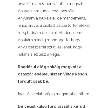
anyukám 2018-ban váratlan meghalt.
Apuval nem tudok erről beszélni.
Anyukám anyukája él, de már demens,
nincs, akivel a családi szüléstörténeteket
meg tudnám beszélni. Mindenesetre
Apukám mindig mondogatta, hogy
Anyu császárral szült, és lehet, hogy
nálam is ez lesz a vége.
Ráadásul elég sokáig megvolt a
császár esélye, hiszen Vince későn
fordult csak be.
Igen, és emiatt végig magamat okoltam.
De végül külső fordítással sikerült