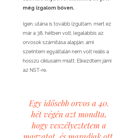
még izgalom bőven.
Igen, utána is tovább izgultam, mert ez
már a 38. hétben volt, legalábbis az
orvosok számítása alapján, ami
szerintem egyáltalán nem volt reális a
hosszú ciklusaim miatt. Elkezdtem járni
az NST-re.
Egy idősebb orvos a 40.
hét végén azt mondta,
hogy veszélyeztetem a
magzatot, és maradjak ott,