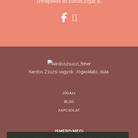
ünnepeket és babás jógát is.
Kardos Zsuzsi vagyok. Jógaoktató, dúla.
JÓGA21
BLOG
KAPCSOLAT
ISMERD MEG!