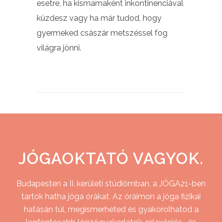
esetre, ha kismamaként inkontinenciával
küzdesz vagy ha már tudod, hogy
gyermeked császár metszéssel fog
világra jönni.
JÓGAOKTATÓ VAGYOK.
Budapesten a II. kerületi stúdiómban, a JÓGA21-ben
tartok hatha jóga órákat. Az óráimon a jóga fizikai
hatásán túl, megismerheted és gyakorolhatod a