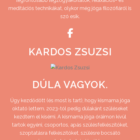
legfontosabb légzőgyakorlatok, relaxációs- és
meditációs technikákat, olykor még jóga filozófiáról is
szó esik.
KARDOS ZSUZSI
DÚLA VAGYOK.
Úgy kezdődött (és most is tart), hogy kismama jóga
oktató lettem. 2023-tól pedig dúlakánt szüléseket
kezdtem el kísérni. A kismama jóga óráimon kívül
tartok egyéni, csoportos, apás szülésfelkészítőket,
szoptatásra felkészítőket, szülésre bocsátó