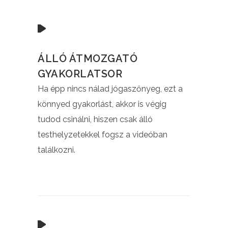
ÁLLÓ ÁTMOZGATÓ
GYAKORLATSOR
Ha épp nincs nálad jógaszőnyeg, ezt a
könnyed gyakorlást, akkor is végig
tudod csinálni, hiszen csak álló
testhelyzetekkel fogsz a videóban
találkozni.