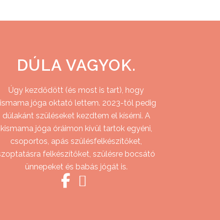
DÚLA VAGYOK.
Úgy kezdődött (és most is tart), hogy
ismama jóga oktató lettem. 2023-tól pedig
dúlakánt szüléseket kezdtem el kísérni. A
kismama jóga óráimon kívül tartok egyéni,
csoportos, apás szülésfelkészítőket,
szoptatásra felkészítőket, szülésre bocsátó
ünnepeket és babás jógát is.