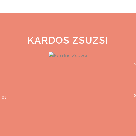
KARDOS ZSUZSI
k
z
 és