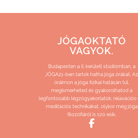
JÓGAOKTATÓ
VAGYOK.
Budapesten a II. kerületi stúdiómban, a
JÓGA21-ben tartok hatha jóga órákat. A
óráimon a jóga fizikai hatásán túl,
megismerheted és gyakorolhatod a
legfontosabb légzőgyakorlatok, relaxációs-
meditációs technikákat, olykor még jóga
filozófiáról is szó esik.