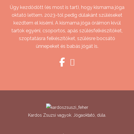
Úgy kezdődött (és most is tart), hogy kismama jóga
oktató lettem. 2023-tól pedig dúlakánt szüléseket
kezdtem el kísérni. A kismama jóga óráimon kívül
tartok egyéni, csoportos, apás szülésfelkészítőket,
szoptatásra felkészítőket, szülésre bocsátó
ünnepeket és babás jógát is.
Kardos Zsuzsi vagyok. Jógaoktató, dúla.