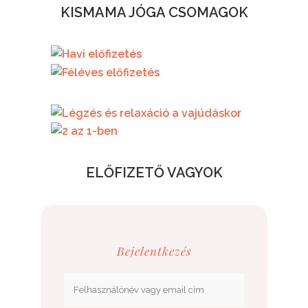
KISMAMA JÓGA CSOMAGOK
7.500.- / HÓ
29.000.- / FÉLÉV
RÉSZLETEK
52.000.-
ELŐFIZETŐ VAGYOK
Bejelentkezés