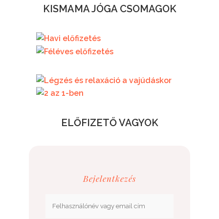
KISMAMA JÓGA CSOMAGOK
7.500.- / HÓ
29.000.- / FÉLÉV
RÉSZLETEK
52.000.-
ELŐFIZETŐ VAGYOK
Bejelentkezés