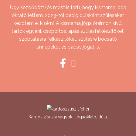
Úgy kezdődött (és most is tart), hogy kismama jóga
oktató lettem. 2023-tól pedig dúlakánt szüléseket
kezdtem el kísérni. A kismama jóga óráimon kívül
tartok egyéni, csoportos, apás szülésfelkészítőket,
szoptatásra felkészítőket, szülésre bocsátó
ünnepeket és babás jógát is.
Kardos Zsuzsi vagyok. Jógaoktató, dúla.