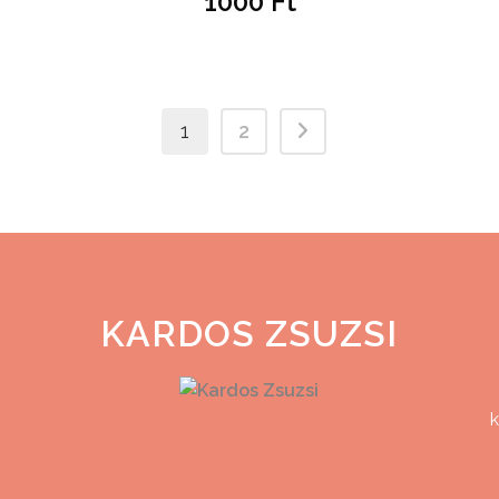
1000
Ft
1
2
KARDOS ZSUZSI
k
z