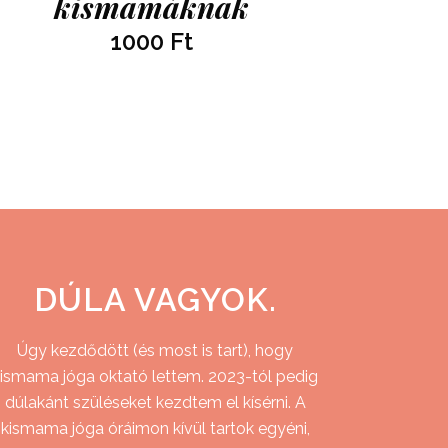
kismamáknak
1000
Ft
DÚLA VAGYOK.
Úgy kezdődött (és most is tart), hogy
ismama jóga oktató lettem. 2023-tól pedig
dúlakánt szüléseket kezdtem el kísérni. A
kismama jóga óráimon kívül tartok egyéni,