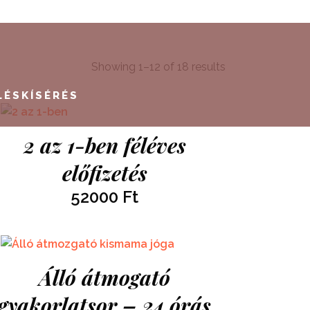
Showing 1–12 of 18 results
LÉSKÍSÉRÉS
2 az 1-ben féléves
előfizetés
52000
Ft
Álló átmogató
gyakorlatsor – 24 órás