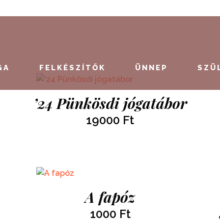
GA
FELKÉSZÍTŐK
ÜNNEP
SZÜ
’24 Pünkösdi jógatábor
19000
Ft
A fapóz
1000
Ft