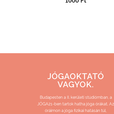
1000
Ft
JÓGAOKTATÓ
VAGYOK.
Budapesten a II. kerületi stúdiómban, a
JÓGA21-ben tartok hatha jóga órákat. A
óráimon a jóga fizikai hatásán túl,