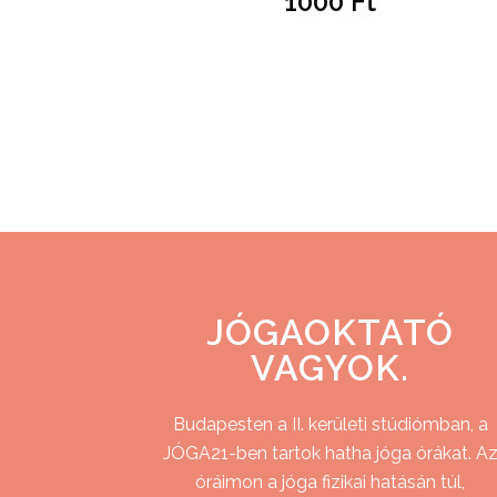
1000
Ft
JÓGAOKTATÓ
VAGYOK.
Budapesten a II. kerületi stúdiómban, a
JÓGA21-ben tartok hatha jóga órákat. A
óráimon a jóga fizikai hatásán túl,