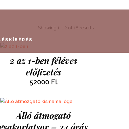
Showing 1–12 of 18 results
LÉSKÍSÉRÉS
2 az 1-ben féléves
előfizetés
52000
Ft
Álló átmogató
gyakorlatsor – 24 órás