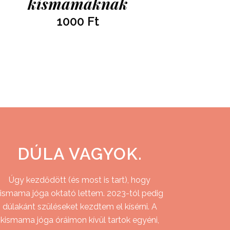
kismamáknak
1000
Ft
DÚLA VAGYOK.
Úgy kezdődött (és most is tart), hogy
ismama jóga oktató lettem. 2023-tól pedig
dúlakánt szüléseket kezdtem el kísérni. A
kismama jóga óráimon kívül tartok egyéni,