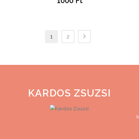
1000
Ft
1
2
KARDOS ZSUZSI
k
z