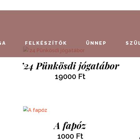
GA
FELKÉSZÍTŐK
ÜNNEP
SZÜ
’24 Pünkösdi jógatábor
19000
Ft
A fapóz
1000
Ft